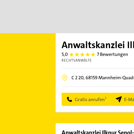
Anwaltskanzlei I
5,0
7 Bewertungen
5.0
RECHTSANWÄLTE
C 2 20,
68159
Mannheim-Quad
Gratis anrufen
E-Ma
Anwaltskanzlei Ilknur Senol