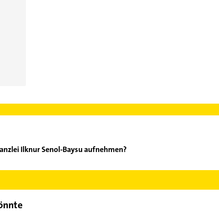
anzlei Ilknur Senol-Baysu aufnehmen?
waltskanzlei Ilknur Senol-Baysu aufzunehmen. Einfach die passen
ktdaten-Bereich auswählen. Hier finden Sie alle
Kontaktdaten
.
könnte