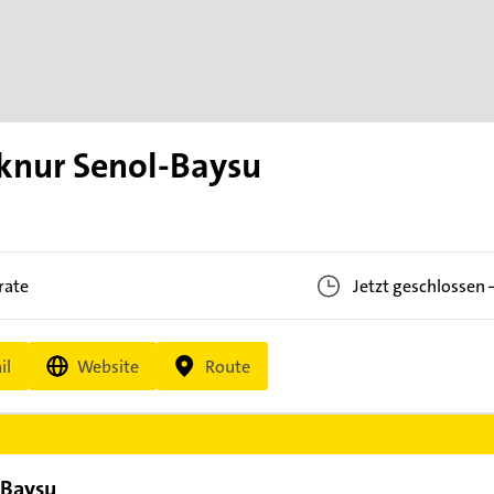
lknur Senol-Baysu
rate
Jetzt geschlossen
il
Website
Route
-Baysu