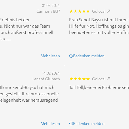
01.03.2024
Carmona1937
Golocal
5.0
Erlebnis bei der
Frau Senol-Baysu ist mit Ihren
u. Nicht nur war das Team
Hilfe für Not. Hoffnungslos gi
n auch äußerst professionell
beendeten es mit voller Hoffn
......
Mehr lesen
Bedenken melden
14.02.2024
Lenard Gluhach
Golocal
5.0
 Ilknur Senol-Baysu hat mich
Toll Toll,keinerlei Probleme se
n gestellt. Ihre professionelle
gelegenheit war herausragend
Mehr lesen
Bedenken melden