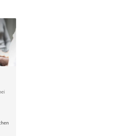
bei
ichen