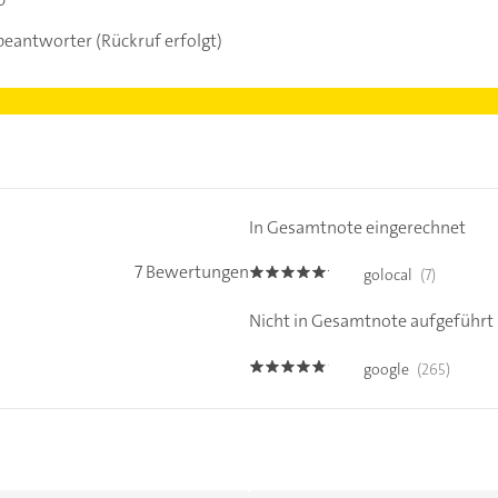
beantworter (Rückruf erfolgt)
In Gesamtnote eingerechnet
7 Bewertungen
golocal
(7)
5.0
Nicht in Gesamtnote aufgeführt
google
(265)
4.7000003