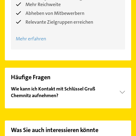
Mehr Reichweite
Abheben von Mitbewerbern
Relevante Zielgruppen erreichen
Mehr erfahren
Häufige Fragen
Wie kann ich Kontakt mit Schlüssel Gruß
Chemnitz aufnehmen?
Es ist sehr einfach Kontakt mit Schlüssel Gruß
Chemnitz aufzunehmen. Einfach die passenden
Kontaktmöglichkeiten wie Adresse oder Mail in
unserem Kontaktdaten-Bereich auswählen. Hier
Was Sie auch interessieren könnte
finden Sie alle
Kontaktdaten
.