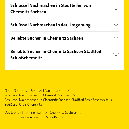
Schlüssel Nachmachen in Stadtteilen von
Chemnitz Sachsen
Altendorf
Schlüssel Nachmachen in der Umgebung
Borna-Heinersdorf
Gelenau /Erzgebirge
Gablenz
Beliebte Suchen in Chemnitz Sachsen
Hainichen
Lutherviertel
Putzfrau
Eppendorf
Beliebte Suchen in Chemnitz Sachsen Stadtteil
Sonnenberg
Gebäudereinigung
Schloßchemnitz
Geyer
Zentrum
Physikalische Therapie
Putzfrau
Physiotherapie
Gebäudereinigung
Krankengymnastik
Steuerberater
Bauunternehmen
Gelbe Seiten
Schlüssel Nachmachen
Maler
Schlüssel Nachmachen in Chemnitz Sachsen
Steuerberater
Physikalische Therapie
Schlüssel Nachmachen in Chemnitz Sachsen Stadtteil Schloßchemnitz
Heizung & Sanitär
Schlüssel Gruß Chemnitz
Physiotherapie
Lüftungsanlagen
Deutschland
Sachsen
Chemnitz Sachsen
Krankengymnastik
Chemnitz Sachsen Stadtteil Schloßchemnitz
Heizungsbauer
Bestatter