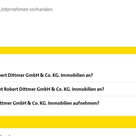
s Unternehmen vorhanden.
bert Dittmer GmbH & Co. KG. Immobilien an?
oten: Immobilien, Beratung, Grundstücksverwaltung, Grundstüc
et Robert Dittmer GmbH & Co. KG. Immobilien an?
m Büroimmobilien, Büros, Eigentumswohnungen, Einfamilienhäus
Dittmer GmbH & Co. KG. Immobilien aufnehmen?
obert Dittmer GmbH & Co. KG. Immobilien aufzunehmen. Einfach d
ontaktdaten-Bereich auswählen. Hier finden Sie alle
Kontaktdate