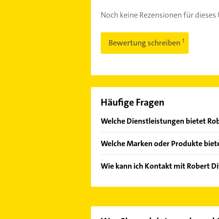
Noch keine Rezensionen für diese
Bewertung schreiben
Häufige Fragen
Welche Dienstleistungen bietet Ro
Folgende Leistungen werden angeb
Welche Marken oder Produkte biet
Immobilienverkauf.
Das Angebot umfasst unter andere
Wie kann ich Kontakt mit Robert 
Es ist sehr einfach Kontakt mit R
wie Adresse oder Mail in unserem K