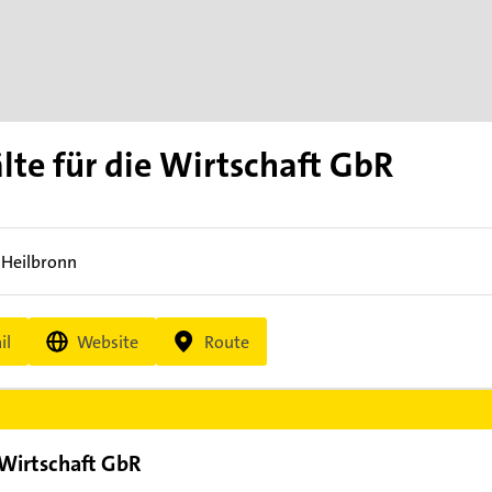
te für die Wirtschaft GbR
4
Heilbronn
il
Website
Route
 Wirtschaft GbR