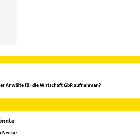
per Anwälte für die Wirtschaft GbR aufnehmen?
angKasper Anwälte für die Wirtschaft GbR aufzunehmen. Einfach d
ontaktdaten-Bereich auswählen. Hier finden Sie alle
Kontaktdate
könnte
n Neckar