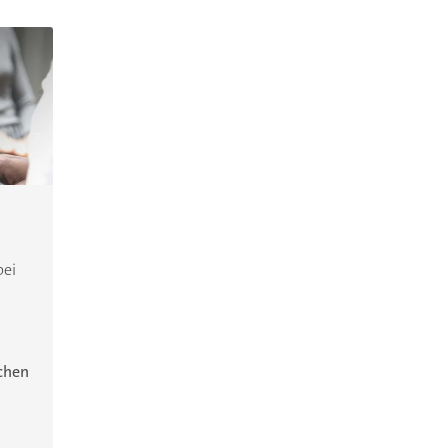
bei
ichen