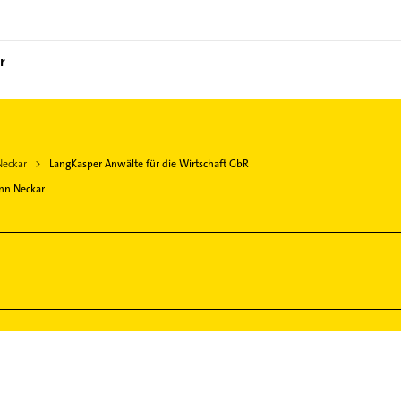
r
Neckar
LangKasper Anwälte für die Wirtschaft GbR
nn Neckar