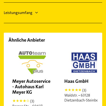
Praunheim
Rödelheim
Leistungsumfang
Riederwald
Sachsenhausen
Sossenheim
Unterliederbach
Ähnliche Anbieter
Meyer Autoservice
Haas GmbH
- Autohaus Karl
(3)
5
Meyer KG
Waldstr. • 63128
Dietzenbach-Steinberg
(3)
4