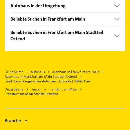
Bergen-Enkheim
Autohaus in der Umgebung
Bockenheim
Offenbach am Main
Bonames
Beliebte Suchen in Frankfurt am Main
Neu-Isenburg
Eckenheim
Gartenbau & Landschaftsbau
Bad Vilbel
Beliebte Suchen in Frankfurt am Main Stadtteil
Fechenheim
Kanalreinigung
Ostend
Mühlheim am Main
Gallus
Bestatter
Maintal
Maler
Griesheim
Fensterbauer
Dreieich
Physikalische Therapie
Gutleutviertel
Fenster
Eschborn Taunus
Physiotherapie
Heddernheim
Bauunternehmen
Gelbe Seiten
Autohaus
Autohaus in Frankfurt am Main
Bad Homburg v. d. Höhe
Krankengymnastik
Innenstadt
Autohaus in Frankfurt am Main Stadtteil Ostend
Heizung & Sanitär
Dietzenbach
Heizung & Sanitär
Land Rover Range Rover Autohaus | Glinicke | British Cars
Kalbach
Lüftungsanlagen
Hanau
Lüftungsanlagen
Deutschland
Hessen
Frankfurt am Main
Nied
Heizungsbauer
Frankfurt am Main Stadtteil Ostend
Heizungsbauer
Nieder-Eschbach
Heizungsfirmen
Heizungsfirmen
Niederrad
Zahnarzt
Nordend-Ost
Branche
Bauunternehmen
Oberrad