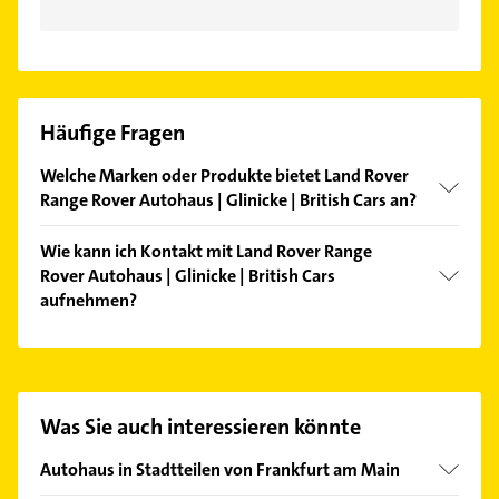
Häufige Fragen
Welche Marken oder Produkte bietet Land Rover
Range Rover Autohaus | Glinicke | British Cars an?
Das Angebot umfasst unter anderem Jaguar und
Wie kann ich Kontakt mit Land Rover Range
Landrover.
Rover Autohaus | Glinicke | British Cars
aufnehmen?
Es ist sehr einfach Kontakt mit Land Rover Range
Rover Autohaus | Glinicke | British Cars
aufzunehmen. Einfach die passenden
Kontaktmöglichkeiten wie Adresse oder Mail in
Was Sie auch interessieren könnte
unserem Kontaktdaten-Bereich auswählen. Hier
finden Sie alle
Kontaktdaten
.
Autohaus in Stadtteilen von Frankfurt am Main