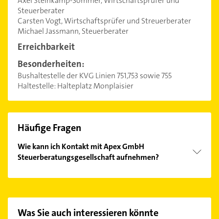
Axel Steinkamp-Sommer, Wirtschaftsprüfer und
Steuerberater
Carsten Vogt, Wirtschaftsprüfer und Streuerberater
Michael Jassmann, Steuerberater
Erreichbarkeit
Besonderheiten:
Bushaltestelle der KVG Linien 751,753 sowie 755
Haltestelle: Halteplatz Monplaisier
Häufige Fragen
Wie kann ich Kontakt mit Apex GmbH
Steuerberatungsgesellschaft aufnehmen?
Es ist sehr einfach Kontakt mit Apex GmbH
Steuerberatungsgesellschaft aufzunehmen. Einfach
die passenden Kontaktmöglichkeiten wie Adresse
oder Mail in unserem Kontaktdaten-Bereich
Was Sie auch interessieren könnte
auswählen. Hier finden Sie alle
Kontaktdaten
.