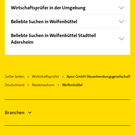
Wirtschaftsprüfer in der Umgebung
Braunschweig
Beliebte Suchen in Wolfenbüttel
Goslar
Elektroinstallation
Beliebte Suchen in Wolfenbüttel Stadtteil
Elektriker
Adersheim
Elektro Reparatur
Elektroinstallation
Dachdecker
Elektriker
Putzfrau
Elektro Reparatur
Gebäudereinigung
Gelbe Seiten
Wirtschaftsprüfer
Apex GmbH Steuerberatungsgesellschaft
Immobilien
Hausarzt
Deutschland
Niedersachsen
Wolfenbüttel
Immobilienmakler
Allgemeinarzt
Heizung & Sanitär
Arzt
Lüftungsanlagen
Maler
Heizungsbauer
Branchen
Heizungsfirmen
Maler