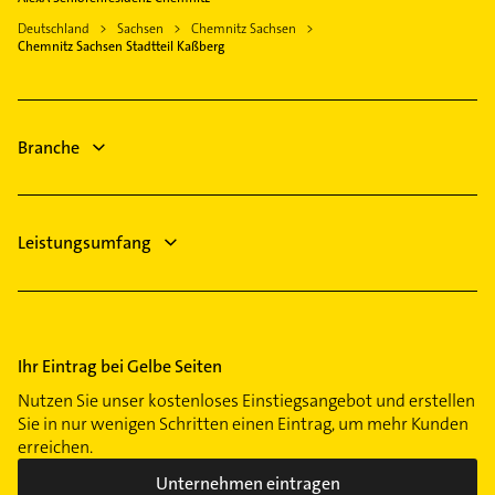
Siegmar
Bauunternehmen
Oberlungwitz
Sanitärinstallation
Deutschland
Sachsen
Chemnitz Sachsen
Sonnenberg
Rohrreinigung
Chemnitz Sachsen Stadtteil Kaßberg
Immobilien
Zentrum
Klempner
Immobilienmakler
Physikalische Therapie
Branche
Physiotherapie
Leistungsumfang
Ihr Eintrag bei Gelbe Seiten
Nutzen Sie unser kostenloses Einstiegsangebot und erstellen
Sie in nur wenigen Schritten einen Eintrag, um mehr Kunden
erreichen.
Unternehmen eintragen