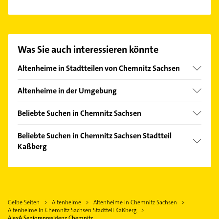
Veranstaltungsprogramm und Cafeteria, Kiosk,
Es ist sehr einfach Kontakt mit AlexA
Friseur- und Fußpflegesalo.
Seniorenresidenz Chemnitz aufzunehmen. Einfach
die passenden Kontaktmöglichkeiten wie Adresse
oder Mail in unserem Kontaktdaten-Bereich
Was Sie auch interessieren könnte
auswählen. Hier finden Sie alle
Kontaktdaten
.
Altenheime in Stadtteilen von Chemnitz Sachsen
Altendorf
Altenheime in der Umgebung
Bernsdorf
Neukirchen /Erzgebirge
Gablenz
Beliebte Suchen in Chemnitz Sachsen
Jahnsdorf /Erzgebirge
Harthau
Bestatter
Hartmannsdorf bei Chemnitz
Beliebte Suchen in Chemnitz Sachsen Stadtteil
Hilbersdorf
Phoniatrie
Kaßberg
Burkhardtsdorf
Hutholz
Logopädie
Limbach-Oberfrohna
Phoniatrie
Kapellenberg
Steuerberater
Flöha
Logopädie
Markersdorf
Fensterbauer
Frankenberg /Sachsen
Steuerberater
Morgenleite
Fenster
Gelbe Seiten
Altenheime
Altenheime in Chemnitz Sachsen
Augustusburg
Bauunternehmen
Schloßchemnitz
Altenheime in Chemnitz Sachsen Stadtteil Kaßberg
Dachdecker
Hohenstein-Ernstthal
Klempner
AlexA Seniorenresidenz Chemnitz