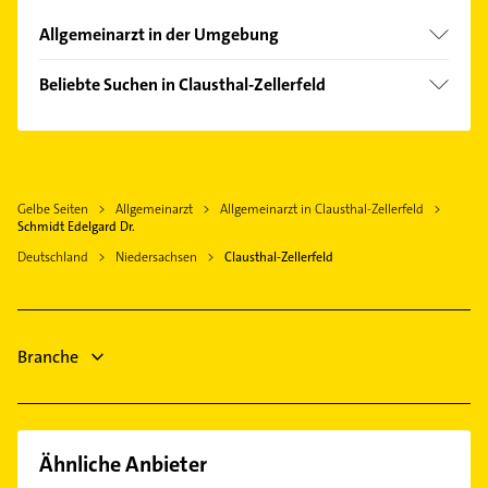
finden Sie alle
Kontaktdaten
.
Allgemeinarzt in der Umgebung
Bad Grund (Harz)
Beliebte Suchen in Clausthal-Zellerfeld
Osterode am Harz
Physikalische Therapie
Goslar
Physiotherapie
Seesen
Krankengymnastik
Bad Harzburg
Gelbe Seiten
Allgemeinarzt
Allgemeinarzt in Clausthal-Zellerfeld
Elektroinstallation
Herzberg am Harz
Schmidt Edelgard Dr.
Elektriker
Braunlage
Deutschland
Niedersachsen
Clausthal-Zellerfeld
Elektro Reparatur
Kalefeld
Steuerberater
Katlenburg-Lindau
Immobilien
Bad Gandersheim
Branche
Immobilienmakler
Maler
Ähnliche Anbieter