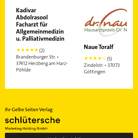
Kadivar
Abdolrasool
Facharzt für
Allgemeinmedizin
u. Palliativmedizin
Naue Toralf
(2)
5
Brandenburger Str. •
(5)
4
37412 Herzberg am Harz-
Zindelstr. • 37073
Pöhlde
Göttingen
Ihr Gelbe Seiten Verlag