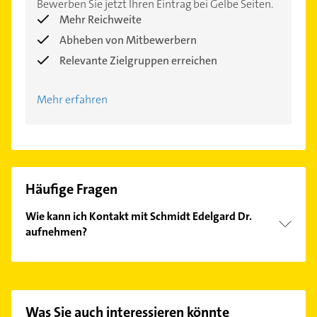
Bewerben Sie jetzt Ihren Eintrag bei Gelbe Seiten.
Mehr Reichweite
Abheben von Mitbewerbern
Relevante Zielgruppen erreichen
Mehr erfahren
Häufige Fragen
Wie kann ich Kontakt mit Schmidt Edelgard Dr.
aufnehmen?
Es ist sehr einfach Kontakt mit Schmidt Edelgard Dr.
aufzunehmen. Einfach die passenden
Kontaktmöglichkeiten wie Adresse oder Mail in
unserem Kontaktdaten-Bereich auswählen. Hier
Was Sie auch interessieren könnte