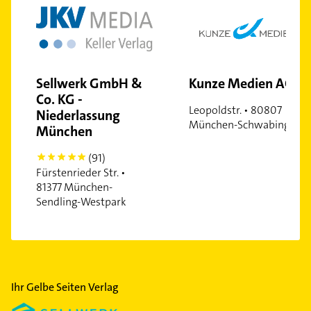
Neuhausen
Nymphenburg
Obergiesing
Obermenzing
Kunze Medien AG
Sellwerk GmbH &
Obersendling
Co. KG -
Leopoldstr. • 80807
Niederlassung
Pasing
München-Schwabing
München
Ramersdorf
Riem
(91)
5
Schwabing
Fürstenrieder Str. •
81377 München-
Schwabing-West
Sendling-Westpark
Schwanthalerhöhe
Sendling
Sendling-Westpark
Solln
Ihr Gelbe Seiten Verlag
Thalkirchen
Trudering