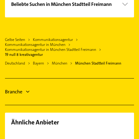
Steuerberater
Oberschleißheim
Beliebte Suchen in München Stadtteil Freimann
Berg am Laim
Rechtsanwalt
Garching bei München
Steuerberater
Bogenhausen
Elektroinstallation
Aschheim
Rechtsanwalt
Fürstenried
Elektriker
Karlsfeld
Maler
Feldmoching
Elektro Reparatur
Feldkirchen Kreis München
Gelbe Seiten
Kommunikationsagentur
Elektroinstallation
Forstenried
Ärztehaus
Kommunikationsagentur in München
Eching Kreis Freising
Elektriker
Kommunikationsagentur in München Stadtteil Freimann
Hadern
Hausarzt
19 null 8 kreativagentur
Kirchheim bei München
Elektro Reparatur
Haidhausen
Allgemeinarzt
Deutschland
Bayern
München
München Stadtteil Freimann
Haar Kreis München
Kanalreinigung
Harlaching
Arzt
Hausarzt
Hasenbergl
Dachdecker
Allgemeinarzt
Isarvorstadt
Branche
Arzt
Laim
Lehel
Ludwigsvorstadt
Maxvorstadt
Ähnliche Anbieter
Milbertshofen
Moosach