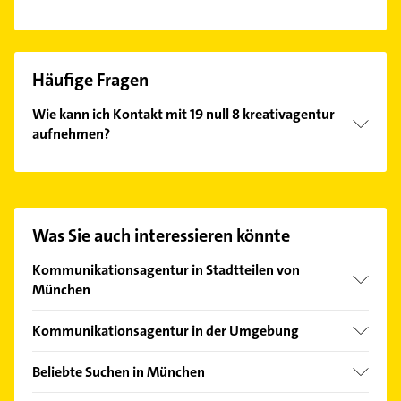
Häufige Fragen
Wie kann ich Kontakt mit 19 null 8 kreativagentur
aufnehmen?
Es ist sehr einfach Kontakt mit 19 null 8
kreativagentur aufzunehmen. Einfach die
passenden Kontaktmöglichkeiten wie Adresse oder
Mail in unserem Kontaktdaten-Bereich auswählen.
Was Sie auch interessieren könnte
Hier finden Sie alle
Kontaktdaten
.
Kommunikationsagentur in Stadtteilen von
München
Allach
Kommunikationsagentur in der Umgebung
Altstadt
Unterföhring
Au
Beliebte Suchen in München
Ismaning
Aubing