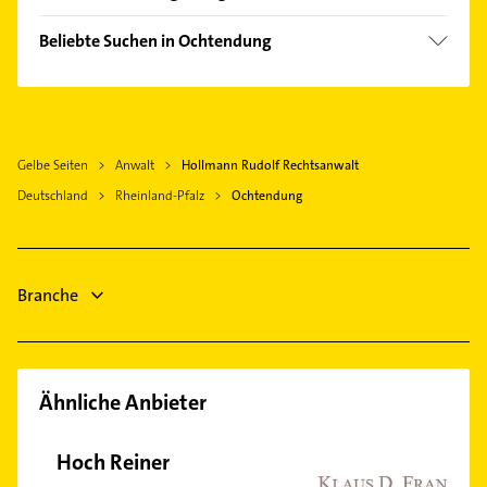
Plaidt
Beliebte Suchen in Ochtendung
Mendig
Zahnarzt
Weißenthurm
Steuerberater
Mülheim-Kärlich
Maler
Andernach
Gelbe Seiten
Anwalt
Hollmann Rudolf Rechtsanwalt
Schreiner
Neuwied
Deutschland
Rheinland-Pfalz
Ochtendung
Physikalische Therapie
Mayen
Physiotherapie
Koblenz am Rhein
Krankengymnastik
Bendorf Rhein
Hausarzt
Branche
Lahnstein
Allgemeinarzt
Arzt
Ähnliche Anbieter
Hoch Reiner