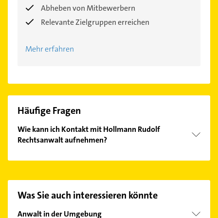
Abheben von Mitbewerbern
Relevante Zielgruppen erreichen
Mehr erfahren
Häufige Fragen
Wie kann ich Kontakt mit Hollmann Rudolf
Rechtsanwalt aufnehmen?
Es ist sehr einfach Kontakt mit Hollmann Rudolf
Rechtsanwalt aufzunehmen. Einfach die passenden
Kontaktmöglichkeiten wie Adresse oder Mail in
unserem Kontaktdaten-Bereich auswählen. Hier
Was Sie auch interessieren könnte
finden Sie alle
Kontaktdaten
.
Anwalt in der Umgebung