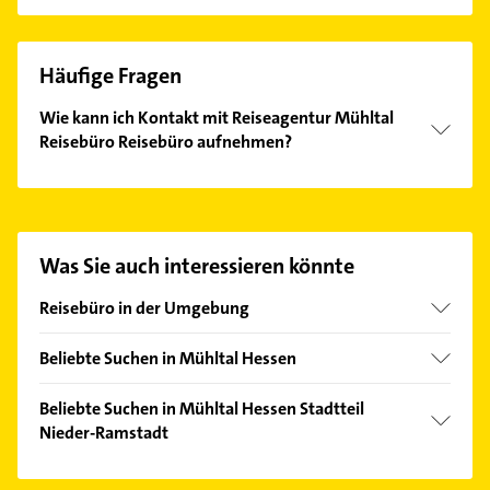
Häufige Fragen
Wie kann ich Kontakt mit Reiseagentur Mühltal
Reisebüro Reisebüro aufnehmen?
Es ist sehr einfach Kontakt mit Reiseagentur Mühltal
Reisebüro Reisebüro aufzunehmen. Einfach die
passenden Kontaktmöglichkeiten wie Adresse oder
Mail in unserem Kontaktdaten-Bereich auswählen.
Was Sie auch interessieren könnte
Hier finden Sie alle
Kontaktdaten
.
Reisebüro in der Umgebung
Darmstadt
Beliebte Suchen in Mühltal Hessen
Pfungstadt
Hausarzt
Seeheim-Jugenheim
Beliebte Suchen in Mühltal Hessen Stadtteil
Allgemeinarzt
Nieder-Ramstadt
Reinheim Odenwald
Arzt
Griesheim Hessen
Arzt
Dachdecker