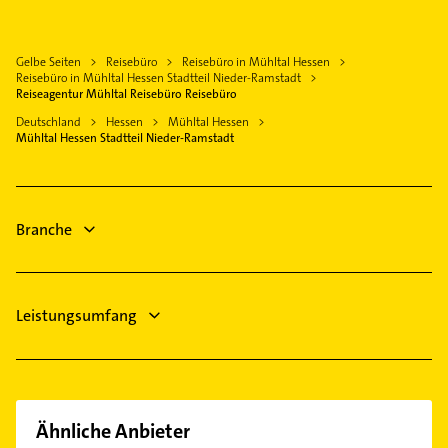
Groß-Zimmern
Dachdecker
Steuerberater
Weiterstadt
Immobilien
Klempner
Gelbe Seiten
Reisebüro
Reisebüro in Mühltal Hessen
Zwingenberg Bergstraße
Immobilienmakler
Reisebüro in Mühltal Hessen Stadtteil Nieder-Ramstadt
Sanitärinstallation
Dieburg
Physikalische Therapie
Reiseagentur Mühltal Reisebüro Reisebüro
Kanalreinigung
Erzhausen
Physiotherapie
Deutschland
Hessen
Mühltal Hessen
Bauunternehmen
Mühltal Hessen Stadtteil Nieder-Ramstadt
Krankengymnastik
Zahnarzt
Schreiner
Steuerberater
Branche
Kanalreinigung
Leistungsumfang
Ähnliche Anbieter