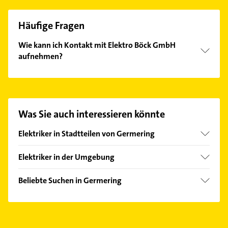
Häufige Fragen
Wie kann ich Kontakt mit Elektro Böck GmbH
aufnehmen?
Es ist sehr einfach Kontakt mit Elektro Böck GmbH
aufzunehmen. Einfach die passenden
Kontaktmöglichkeiten wie Adresse oder Mail in
unserem Kontaktdaten-Bereich auswählen. Hier
Was Sie auch interessieren könnte
finden Sie alle
Kontaktdaten
.
Elektriker in Stadtteilen von Germering
Unterpfaffenhofen
Elektriker in der Umgebung
Puchheim Oberbayern
Beliebte Suchen in Germering
Gilching
Klempner
Gröbenzell
Gasinstallateur
Gräfelfing
Sanitärinstallation