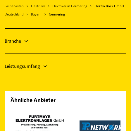
Krailling
Gelbe Seiten
Elektriker
Elektriker in Germering
Elektro Böck GmbH
Immobilien
Emmering Kreis Fürstenfeldbruck
Deutschland
Bayern
Germering
Immobilienmakler
Olching
Rechtsanwalt
Fürstenfeldbruck
Bauunternehmen
Gauting
Dachdecker
Branche
Neuried Kreis München
Steuerberater
Bestatter
Leistungsumfang
Ähnliche Anbieter