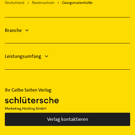
Fensterbauer
Deutschland
Niedersachsen
Georgsmarienhütte
Gebäudereinigung
Fenster
Maler
Phoniatrie
Heizung & Sanitär
Logopädie
Lüftungsanlagen
Branche
Heizungsbauer
Heizungsfirmen
Leistungsumfang
Ihr Gelbe Seiten Verlag
Verlag kontaktieren