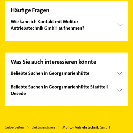
Häufige Fragen
Wie kann ich Kontakt mit Molitor
Antriebstechnik GmbH aufnehmen?
Es ist sehr einfach Kontakt mit Molitor
Antriebstechnik GmbH aufzunehmen. Einfach die
passenden Kontaktmöglichkeiten wie Adresse oder
Mail in unserem Kontaktdaten-Bereich auswählen.
Was Sie auch interessieren könnte
Hier finden Sie alle
Kontaktdaten
.
Beliebte Suchen in Georgsmarienhütte
Elektroinstallation
Beliebte Suchen in Georgsmarienhütte Stadtteil
Elektriker
Oesede
Elektro Reparatur
Elektroinstallation
Physikalische Therapie
Elektriker
Physiotherapie
Elektro Reparatur
Krankengymnastik
Gelbe Seiten
Elektromotoren
Molitor Antriebstechnik GmbH
Putzfrau