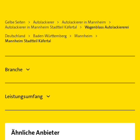
Fensterbauer
Dossenheim
Maler
Fenster
Bürstadt
Heizung & Sanitär
Heizung & Sanitär
Heidelberg
Gelbe Seiten
Autolackierer
Autolackierer in Mannheim
Lüftungsanlagen
Lüftungsanlagen
Autolackierer in Mannheim Stadtteil Käfertal
Wagenblass Autolackiererei
Worms
Heizungsbauer
Heizungsbauer
Deutschland
Baden-Württemberg
Mannheim
Heppenheim (Bergstraße)
Heizungsfirmen
Mannheim Stadtteil Käfertal
Heizungsfirmen
Hockenheim
Ärztehaus
Ärztehaus
Hausarzt
Hausarzt
Allgemeinarzt
Branche
Arzt
Leistungsumfang
Ähnliche Anbieter