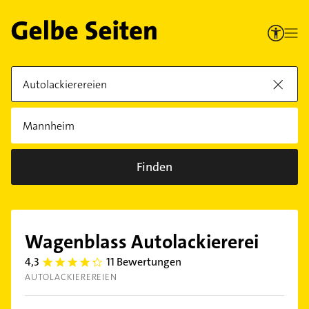
Finden
Wagenblass Autolackiererei
4,3
11 Bewertungen
4.3
AUTOLACKIEREREIEN