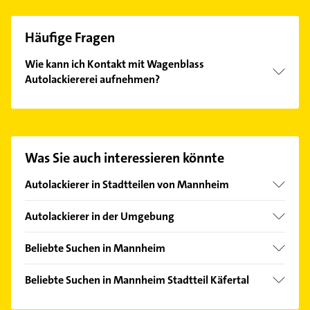
Häufige Fragen
Wie kann ich Kontakt mit Wagenblass
Autolackiererei aufnehmen?
Es ist sehr einfach Kontakt mit Wagenblass
Autolackiererei aufzunehmen. Einfach die
passenden Kontaktmöglichkeiten wie Adresse oder
Mail in unserem Kontaktdaten-Bereich auswählen.
Was Sie auch interessieren könnte
Hier finden Sie alle
Kontaktdaten
.
Autolackierer in Stadtteilen von Mannheim
Neckarau
Autolackierer in der Umgebung
Sandhofen
Ludwigshafen am Rhein
Beliebte Suchen in Mannheim
Viernheim
Lackiererei
Frankenthal (Pfalz)
Beliebte Suchen in Mannheim Stadtteil Käfertal
Maler
Weinheim Bergstraße
Lackiererei