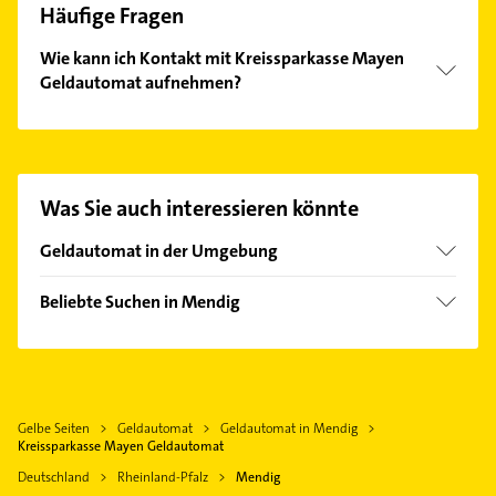
Häufige Fragen
Wie kann ich Kontakt mit Kreissparkasse Mayen
Geldautomat aufnehmen?
Es ist sehr einfach Kontakt mit Kreissparkasse
Mayen Geldautomat aufzunehmen. Einfach die
passenden Kontaktmöglichkeiten wie Adresse oder
Mail in unserem Kontaktdaten-Bereich auswählen.
Was Sie auch interessieren könnte
Hier finden Sie alle
Kontaktdaten
.
Geldautomat in der Umgebung
Kruft
Beliebte Suchen in Mendig
Nickenich
Phoniatrie
Mayen
Logopädie
Ochtendung
Rechtsanwalt
Plaidt
Gelbe Seiten
Geldautomat
Geldautomat in Mendig
Klempner
Polch
Kreissparkasse Mayen Geldautomat
Gasinstallateur
Burgbrohl
Deutschland
Rheinland-Pfalz
Mendig