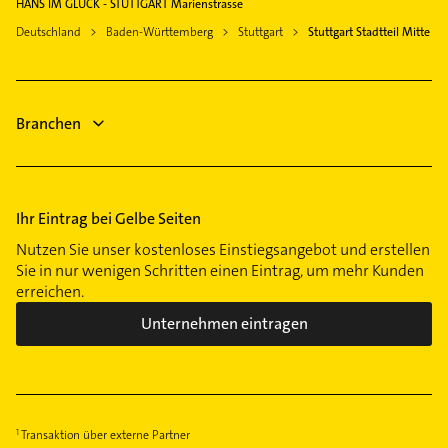
Elektriker
HANS IM GLÜCK - STUTTGART Marienstrasse
Möhringen
Elektro Reparatur
Waiblingen
Elektro Reparatur
Deutschland
Baden-Württemberg
Stuttgart
Stuttgart Stadtteil Mitte
Mühlhausen
Steuerberater
Neuhausen auf den Fildern
Steuerberater
Münster
Kammerjäger
Immobilien
Nord
Zahnarzt
Immobilienmakler
Obertürkheim
Branchen
Zahnarzt
Ost
Plieningen
Rohr
Ihr Eintrag bei Gelbe Seiten
Rotenberg
Nutzen Sie unser kostenloses Einstiegsangebot und erstellen
Süd
Sie in nur wenigen Schritten einen Eintrag, um mehr Kunden
Sommerrain
erreichen.
Uhlbach
Unternehmen eintragen
Untertürkheim
Vaihingen
Wangen
Weilimdorf
Transaktion über externe Partner