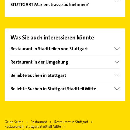
STUTTGART Marienstrasse aufnehmen?
Es ist sehr einfach Kontakt mit HANS IM GLÜCK -
STUTTGART Marienstrasse aufzunehmen. Einfach
die passenden Kontaktmöglichkeiten wie Adresse
oder Mail in unserem Kontaktdaten-Bereich
Was Sie auch interessieren könnte
auswählen. Hier finden Sie alle
Kontaktdaten
.
Restaurant in Stadtteilen von Stuttgart
Bad Cannstatt
Restaurant in der Umgebung
Botnang
Fellbach
Dürrlewang
Beliebte Suchen in Stuttgart
Ostfildern
Degerloch
Ärztehaus
Leinfelden-Echterdingen
Beliebte Suchen in Stuttgart Stadtteil Mitte
Feuerbach
Hausarzt
Kornwestheim
Hausarzt
Flughafen
Allgemeinarzt
Esslingen am Neckar
Allgemeinarzt
Hedelfingen
Arzt
Filderstadt
Arzt
Heumaden
Elektroinstallation
Kernen im Remstal
Gelbe Seiten
Restaurant
Restaurant in Stuttgart
Elektroinstallation
Luginsland
Elektriker
Restaurant in Stuttgart Stadtteil Mitte
Leonberg Württemberg