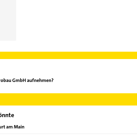
ektrobau GmbH aufnehmen?
+V Elektrobau GmbH aufzunehmen. Einfach die passenden Kontaktm
swählen. Hier finden Sie alle
Kontaktdaten
.
könnte
furt am Main