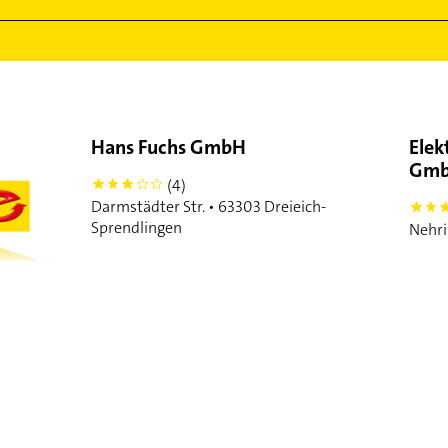
Hans Fuchs GmbH
Elek
Gm
(4)
3
Darmstädter Str. • 63303 Dreieich-
5
Sprendlingen
Nehri