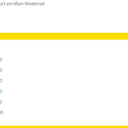
urt am Main-Niederrad
00
00
00
00
00
00