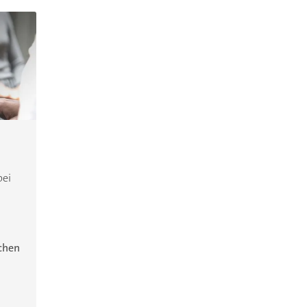
bei
ichen