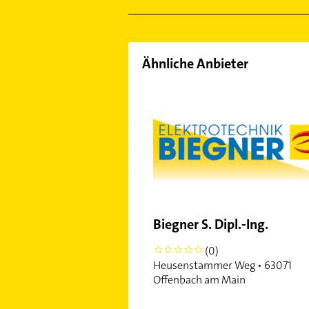
Sachsenhausen
Schwanheim
Seckbach
Sindlingen
Ähnliche Anbieter
Sossenheim
Unterliederbach
Westend-Süd
Zeilsheim
Biegner S. Dipl.-Ing.
(0)
0
Heusenstammer Weg • 63071
Offenbach am Main