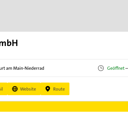
GmbH
urt am Main-Niederrad
Geöffnet
–
il
Website
Route