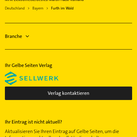
Lüftungsanlagen
Viechtach
Deutschland
Bayern
Furth im Wald
Heizungsbauer
Neunburg vorm Wald
Heizungsfirmen
Physikalische Therapie
Branche
Physiotherapie
Krankengymnastik
Ihr Gelbe Seiten Verlag
Verlag kontaktieren
Ihr Eintrag ist nicht aktuell?
Aktualisieren Sie Ihren Eintrag auf Gelbe Seiten, um die