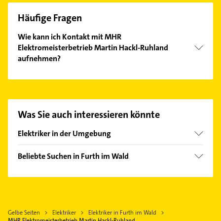
Häufige Fragen
Wie kann ich Kontakt mit MHR
Elektromeisterbetrieb Martin Hackl-Ruhland
aufnehmen?
Es ist sehr einfach Kontakt mit MHR
Elektromeisterbetrieb Martin Hackl-Ruhland
aufzunehmen. Einfach die passenden
Kontaktmöglichkeiten wie Adresse oder Mail in
Was Sie auch interessieren könnte
unserem Kontaktdaten-Bereich auswählen. Hier
finden Sie alle
Kontaktdaten
.
Elektriker in der Umgebung
Waldmünchen
Beliebte Suchen in Furth im Wald
Cham
Steuerberater
Bad Kötzting
Fensterbauer
Rötz
Fenster
Traitsching
Gelbe Seiten
Elektriker
Elektriker in Furth im Wald
Heizung & Sanitär
Roding
MHR Elektromeisterbetrieb Martin Hackl-Ruhland