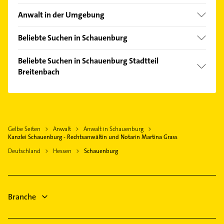
Elgershausen
Anwalt in der Umgebung
Habichtswald
Beliebte Suchen in Schauenburg
Bad Emstal
Schreiner
Baunatal
Beliebte Suchen in Schauenburg Stadtteil
Putzfrau
Breitenbach
Edermünde
Gebäudereinigung
Ahnatal
Immobilien
Hausarzt
Wolfhagen
Immobilienmakler
Allgemeinarzt
Gudensberg
Steuerberater
Arzt
Gelbe Seiten
Anwalt
Anwalt in Schauenburg
Kassel
Schreiner
Kanzlei Schauenburg - Rechtsanwältin und Notarin Martina Grass
Immobilien
Vellmar
Putzfrau
Deutschland
Hessen
Schauenburg
Immobilienmakler
Calden
Gebäudereinigung
Gartenbau & Landschaftsbau
Maler
Branche