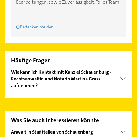
Bearbeitungen, sowie Zuverlässigkeit. Tolles Team
Bedenken melden
Häufige Fragen
Wie kann ich Kontakt mit Kanzlei Schauenburg -
Rechtsanwältin und Notarin Martina Grass
aufnehmen?
Es ist sehr einfach Kontakt mit Kanzlei Schauenburg
- Rechtsanwältin und Notarin Martina Grass
aufzunehmen. Einfach die passenden
Kontaktmöglichkeiten wie Adresse oder Mail in
Was Sie auch interessieren könnte
unserem Kontaktdaten-Bereich auswählen. Hier
finden Sie alle
Kontaktdaten
.
Anwalt in Stadtteilen von Schauenburg