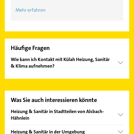
Mehr erfahren
Häufige Fragen
Wie kann ich Kontakt mit Külah Heizung, Sanitär
& Klima aufnehmen?
Es ist sehr einfach Kontakt mit Külah Heizung,
Sanitär & Klima aufzunehmen. Einfach die
passenden Kontaktmöglichkeiten wie Adresse oder
Mail in unserem Kontaktdaten-Bereich auswählen.
Was Sie auch interessieren könnte
Hier finden Sie alle
Kontaktdaten
.
Heizung & Sanitär in Stadtteilen von Alsbach-
Hähnlein
Hähnlein
Heizung & Sanitär in der Umgebung