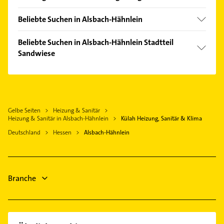
Pfungstadt
Beliebte Suchen in Alsbach-Hähnlein
Bensheim
Dachdecker
Gernsheim
Beliebte Suchen in Alsbach-Hähnlein Stadtteil
Kammerjäger
Sandwiese
Lorsch Hessen
Bauunternehmen
Biebesheim am Rhein
Dachdecker
Rechtsanwalt
Heppenheim (Bergstraße)
Schreiner
Zahnarzt
Riedstadt
Bauunternehmen
Putzfrau
Gelbe Seiten
Heizung & Sanitär
Griesheim Hessen
Heizung & Sanitär in Alsbach-Hähnlein
Külah Heizung, Sanitär & Klima
Gebäudereinigung
Darmstadt
Deutschland
Hessen
Alsbach-Hähnlein
Immobilien
Bürstadt
Immobilienmakler
Gartenbau & Landschaftsbau
Branche