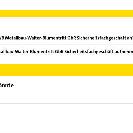
B Metallbau-Walter-Blumentritt GbR Sicherheitsfachgeschäft an
ten: Einbruchschutz, Fensterreparaturen, Feuerschutztüren, Rep
allbau-Walter-Blumentritt GbR Sicherheitsfachgeschäft aufneh
WB Metallbau-Walter-Blumentritt GbR Sicherheitsfachgeschäft au
der Mail in unserem Kontaktdaten-Bereich auswählen. Hier finden
könnte