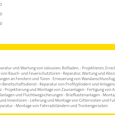
00
00
00
Reparatur und Wartung von Jalousien, Rollladen, - Projektieren, E
 von Rauch- und Feuerschutztüren - Reparatur, Wartung und Absi
tungen an Fenstern und Türen - Erneuerung von Wandanschlussfuge
n Bereitschaftsdienst - Reparatur von Profilzylindern und Anlage
- Projektierung und Montage von Zaunanlagen - Fertigung von An
anlagen und Fluchtwegsicherungen - Briefkastenanlagen - Monta
und Innentüren - Lieferung und Montage von Gitterrosten und Fu
aratur - Montage von Fahrradständern und Trockengerüsten.