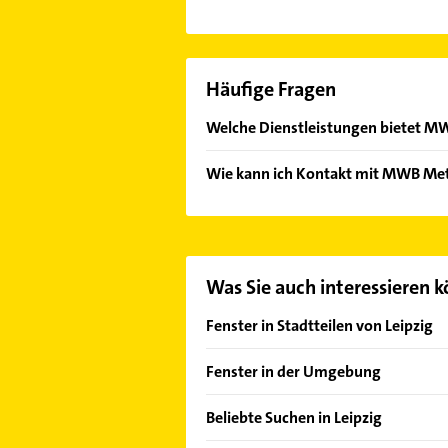
Häufige Fragen
Welche Dienstleistungen bietet MW
Folgende Leistungen werden angebo
Wie kann ich Kontakt mit MWB Met
und Rollladen und Schließanlagen.
Es ist sehr einfach Kontakt mit M
Kontaktmöglichkeiten wie Adresse o
Was Sie auch interessieren 
Fenster in Stadtteilen von Leipzig
Althen-Kleinpösna
Fenster in der Umgebung
Böhlitz-Ehrenberg
Markranstädt
Baalsdorf
Beliebte Suchen in Leipzig
Markkleeberg
Burghausen-Rückmarsdorf