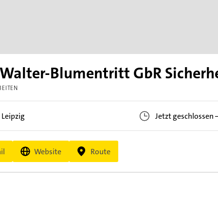
alter-Blumentritt GbR Sicherhe
EITEN
7
Leipzig
Jetzt geschlossen
il
Website
Route