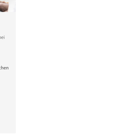
bei
ichen