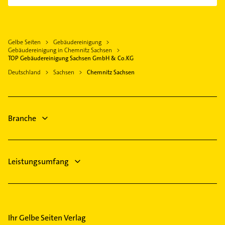
Rohrreinigung
Jahnsdorf /Erzgebirge
Gablenz
Kanalreinigung
Zschopau
Hutholz
Kammerjäger
Gelenau /Erzgebirge
Röhrsdorf
Gelbe Seiten
Gebäudereinigung
Zahnarzt
Mittweida
Gebäudereinigung in Chemnitz Sachsen
Reichenbrand
Phoniatrie
TOP Gebäudereinigung Sachsen GmbH & Co.KG
Rossau
Schönau
Logopädie
Deutschland
Sachsen
Chemnitz Sachsen
Thum
Schloßchemnitz
Immobilien
Callenberg
Sonnenberg
Immobilienmakler
Stollberg /Erzgebirge
Zentrum
Ärztehaus
Branche
Hausarzt
Leistungsumfang
Ihr Gelbe Seiten Verlag