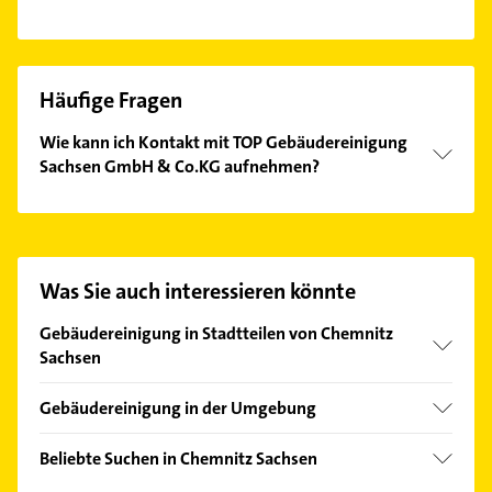
Häufige Fragen
Wie kann ich Kontakt mit TOP Gebäudereinigung
Sachsen GmbH & Co.KG aufnehmen?
Es ist sehr einfach Kontakt mit TOP
Gebäudereinigung Sachsen GmbH & Co.KG
aufzunehmen. Einfach die passenden
Kontaktmöglichkeiten wie Adresse oder Mail in
Was Sie auch interessieren könnte
unserem Kontaktdaten-Bereich auswählen. Hier
finden Sie alle
Kontaktdaten
.
Gebäudereinigung in Stadtteilen von Chemnitz
Sachsen
Altchemnitz
Gebäudereinigung in der Umgebung
Altendorf
Burgstädt
Borna-Heinersdorf
Beliebte Suchen in Chemnitz Sachsen
Limbach-Oberfrohna
Ebersdorf