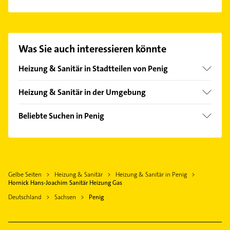
Es ist sehr einfach Kontakt mit Hornick Hans-
Joachim Sanitär Heizung Gas aufzunehmen. Einfach
die passenden Kontaktmöglichkeiten wie Adresse
oder Mail in unserem Kontaktdaten-Bereich
Was Sie auch interessieren könnte
auswählen. Hier finden Sie alle
Kontaktdaten
.
Heizung & Sanitär in Stadtteilen von Penig
Niedersteinbach
Heizung & Sanitär in der Umgebung
Lunzenau
Beliebte Suchen in Penig
Burgstädt
Klempner
Hartmannsdorf bei Chemnitz
Gasinstallateur
Limbach-Oberfrohna
Sanitärinstallation
Geithain
Gelbe Seiten
Heizung & Sanitär
Heizung & Sanitär in Penig
Fensterbauer
Hohenstein-Ernstthal
Hornick Hans-Joachim Sanitär Heizung Gas
Fenster
Nobitz
Deutschland
Sachsen
Penig
Immobilien
Glauchau
Immobilienmakler
Chemnitz Sachsen