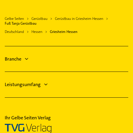
Immobilienmakler
Nauheim Kreis Groß-Gerau
Physikalische Therapie
Trebur
Gelbe Seiten
Gerüstbau
Gerüstbau in Griesheim Hessen
Physiotherapie
Ober-Ramstadt
Fuß Tanja Gerüstbau
Krankengymnastik
Rüsselsheim am Main
Deutschland
Hessen
Griesheim Hessen
Bestatter
Bodenheim Rhein
Rechtsanwalt
Groß-Zimmern
Heizung & Sanitär
Dreieich
Branche
Lüftungsanlagen
Heizungsbauer
Leistungsumfang
Ihr Gelbe Seiten Verlag