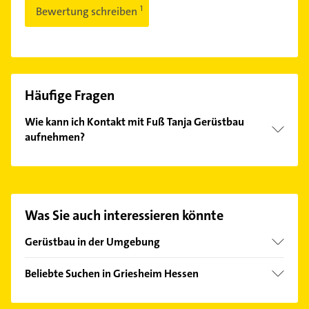
Bewertung schreiben
Häufige Fragen
Wie kann ich Kontakt mit Fuß Tanja Gerüstbau
aufnehmen?
Es ist sehr einfach Kontakt mit Fuß Tanja Gerüstbau
aufzunehmen. Einfach die passenden
Kontaktmöglichkeiten wie Adresse oder Mail in
unserem Kontaktdaten-Bereich auswählen. Hier
Was Sie auch interessieren könnte
finden Sie alle
Kontaktdaten
.
Gerüstbau in der Umgebung
Riedstadt
Beliebte Suchen in Griesheim Hessen
Weiterstadt
Immobilien
Groß-Gerau