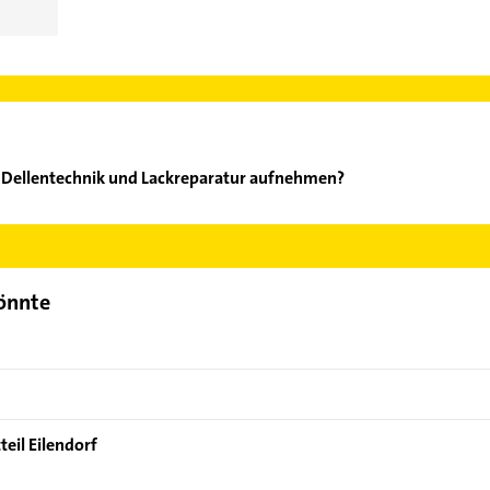
t Dellentechnik und Lackreparatur aufnehmen?
llpoint Dellentechnik und Lackreparatur aufzunehmen. Einfach di
ontaktdaten-Bereich auswählen. Hier finden Sie alle
Kontaktdate
könnte
eil Eilendorf