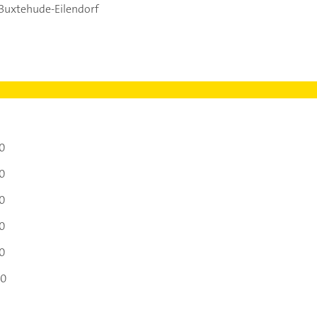
 Buxtehude-Eilendorf
00
00
00
00
00
00