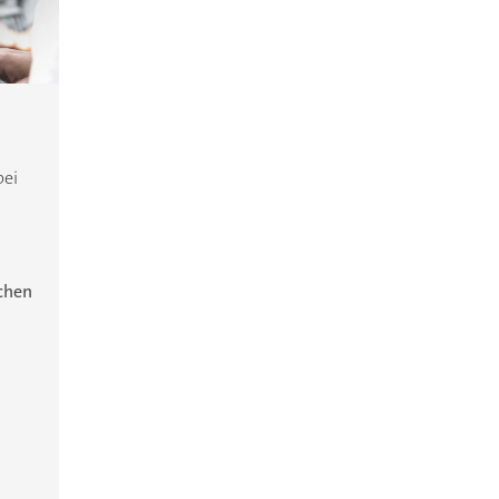
bei
ichen