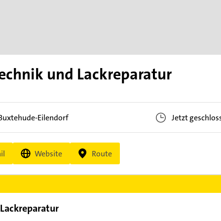
technik und Lackreparatur
Buxtehude-Eilendorf
Jetzt geschlos
il
Website
Route
 Lackreparatur