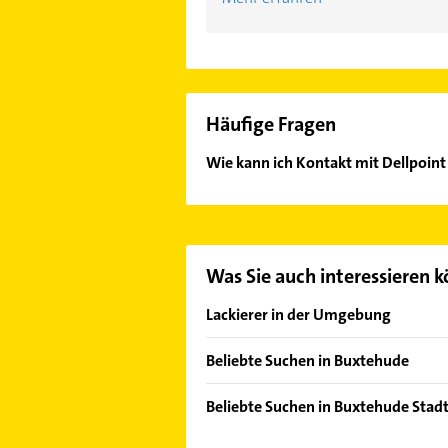
Häufige Fragen
Wie kann ich Kontakt mit Dellpoin
Es ist sehr einfach Kontakt mit De
wie Adresse oder Mail in unserem K
Was Sie auch interessieren 
Lackierer in der Umgebung
Wedel
Beliebte Suchen in Buxtehude
Buchholz in der Nordheide
Maler
Hamburg
Beliebte Suchen in Buxtehude Stadtt
Immobilien
Pinneberg
Gartenbau & Landschaftsbau