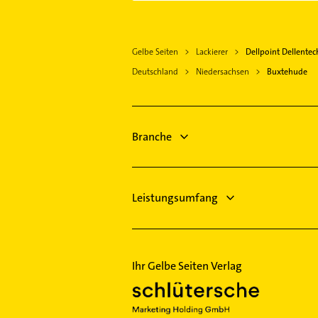
Immobilienmakler
Seevetal
Steuerberater
Rechtsanwalt
Norderstedt
Putzfrau
Zahnarzt
Gelbe Seiten
Lackierer
Dellpoint Dellentec
Gebäudereinigung
Hausarzt
Deutschland
Niedersachsen
Buxtehude
Allgemeinarzt
Arzt
Steuerberater
Branche
Dachdecker
Leistungsumfang
Ihr Gelbe Seiten Verlag