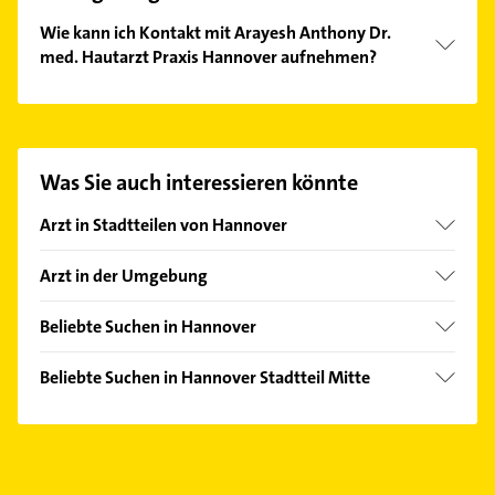
Wie kann ich Kontakt mit Arayesh Anthony Dr.
med. Hautarzt Praxis Hannover aufnehmen?
Es ist sehr einfach Kontakt mit Arayesh Anthony Dr.
med. Hautarzt Praxis Hannover aufzunehmen.
Einfach die passenden Kontaktmöglichkeiten wie
Adresse oder Mail in unserem Kontaktdaten-Bereich
Was Sie auch interessieren könnte
auswählen. Hier finden Sie alle
Kontaktdaten
.
Arzt in Stadtteilen von Hannover
Ahlem
Arzt in der Umgebung
Anderten
Langenhagen
Badenstedt
Beliebte Suchen in Hannover
Ronnenberg
Bemerode
Ärztehaus
Laatzen
Beliebte Suchen in Hannover Stadtteil Mitte
Bothfeld
Hausarzt
Seelze
Ärztehaus
Calenberger Neustadt
Allgemeinarzt
Isernhagen
Hausarzt
Döhren
Klempner
Garbsen
Allgemeinarzt
Groß Buchholz
Gasinstallateur