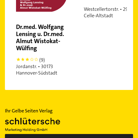
Oberricklingen
Westcellertorstr. • 29221
Oststadt
Celle-Altstadt
Ricklingen
Dr.med. Wolfgang
Südstadt
Lensing u. Dr.med.
Sahlkamp
Almut Wistokat-
Wülfing
Vahrenwald
Vinnhorst
(9)
3
Wülferode
Jordanstr. • 30173
Hannover-Südstadt
Waldheim
Wettbergen
Zoo
Ihr Gelbe Seiten Verlag