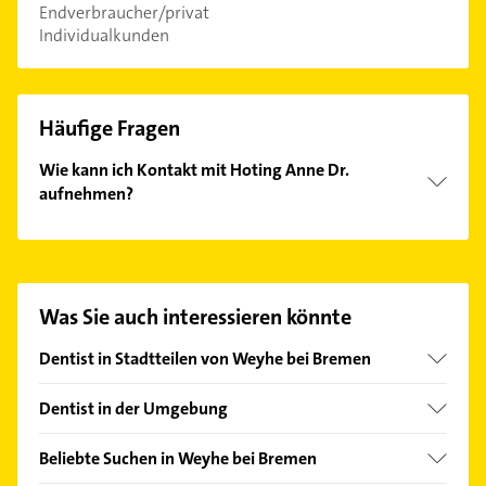
Endverbraucher/privat
Individualkunden
Häufige Fragen
Wie kann ich Kontakt mit Hoting Anne Dr.
aufnehmen?
Es ist sehr einfach Kontakt mit Hoting Anne Dr.
aufzunehmen. Einfach die passenden
Kontaktmöglichkeiten wie Adresse oder Mail in
unserem Kontaktdaten-Bereich auswählen. Hier
Was Sie auch interessieren könnte
finden Sie alle
Kontaktdaten
.
Dentist in Stadtteilen von Weyhe bei Bremen
Erichshof
Dentist in der Umgebung
Leeste
Syke
Beliebte Suchen in Weyhe bei Bremen
Stuhr