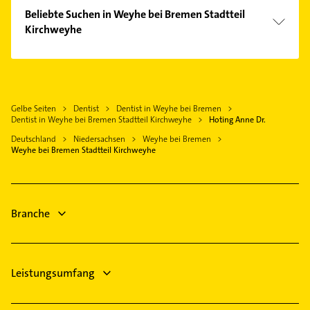
Phoniatrie
Bremen
Beliebte Suchen in Weyhe bei Bremen Stadtteil
Logopädie
Kirchweyhe
Thedinghausen
Heizung & Sanitär
Achim bei Bremen
Physikalische Therapie
Lüftungsanlagen
Oyten
Physiotherapie
Heizungsbauer
Delmenhorst
Krankengymnastik
Heizungsfirmen
Gelbe Seiten
Dentist
Dentist in Weyhe bei Bremen
Bassum
Phoniatrie
Dentist in Weyhe bei Bremen Stadtteil Kirchweyhe
Hoting Anne Dr.
Bauunternehmen
Lilienthal
Logopädie
Deutschland
Niedersachsen
Weyhe bei Bremen
Fensterbauer
Harpstedt
Schreiner
Weyhe bei Bremen Stadtteil Kirchweyhe
Fenster
Hausarzt
Elektroinstallation
Allgemeinarzt
Arzt
Branche
Immobilien
Leistungsumfang