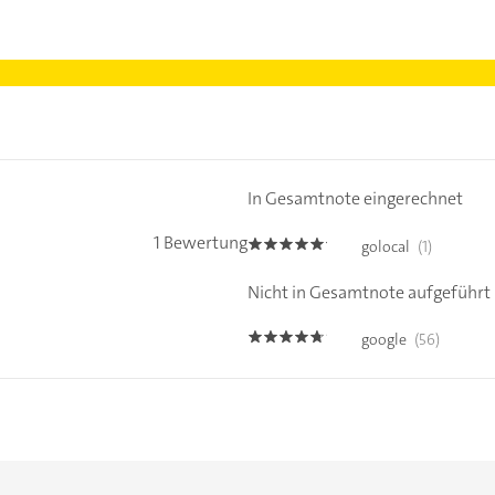
In Gesamtnote eingerechnet
1 Bewertung
golocal
(1)
5.0
Nicht in Gesamtnote aufgeführt
google
(56)
4.6