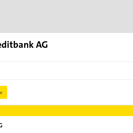
editbank AG
e
G