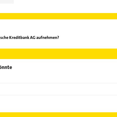
tsche Kreditbank AG aufnehmen?
KB Deutsche Kreditbank AG aufzunehmen. Einfach die passenden K
Bereich auswählen. Hier finden Sie alle
Kontaktdaten
.
könnte
f