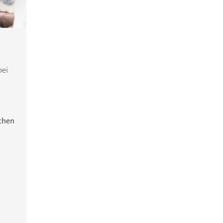
bei
ichen