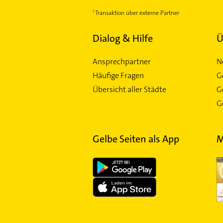
Transaktion über externe Partner
Dialog & Hilfe
Ü
Ansprechpartner
N
Häufige Fragen
G
Übersicht aller Städte
G
Ge
Gelbe Seiten als App
M