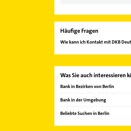
Häufige Fragen
Wie kann ich Kontakt mit DKB Deu
Es ist sehr einfach Kontakt mit D
oder Mail in unserem Kontaktdaten-
Was Sie auch interessieren 
Bank in Bezirken von Berlin
Bezirk Charlottenburg-Wilmersdor
Bank in der Umgebung
Bezirk Friedrichshain-Kreuzberg
Ahrensfelde
Bezirk Lichtenberg
Beliebte Suchen in Berlin
Kleinmachnow
Bezirk Marzahn-Hellersdorf
Kanalreinigung
Großbeeren
Bezirk Neukölln