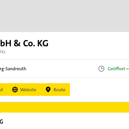
mbH & Co. KG
TEL
rg-Sandreuth
Geöffnet
–
il
Website
Route
KG