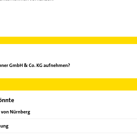
äppner GmbH & Co. KG aufnehmen?
ritz Käppner GmbH & Co. KG aufzunehmen. Einfach die passenden 
Bereich auswählen. Hier finden Sie alle
Kontaktdaten
.
könnte
n von Nürnberg
bung