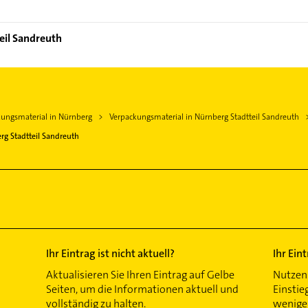
eil Sandreuth
ngen
kungsmaterial in Nürnberg
Verpackungsmaterial in Nürnberg Stadtteil Sandreuth
rg Stadtteil Sandreuth
Ihr Eintrag ist nicht aktuell?
Ihr Ein
Aktualisieren Sie Ihren Eintrag auf Gelbe
Nutzen 
Seiten, um die Informationen aktuell und
Einstie
vollständig zu halten.
wenigen