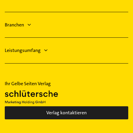
Salzhemmendorf
Steuerberater
Uppen
Rohrreinigung
Hannover
Ärztehaus
Zahnarzt
Hausarzt
Dachdecker
Branchen
Allgemeinarzt
Arzt
Leistungsumfang
Ihr Gelbe Seiten Verlag
Verlag kontaktieren