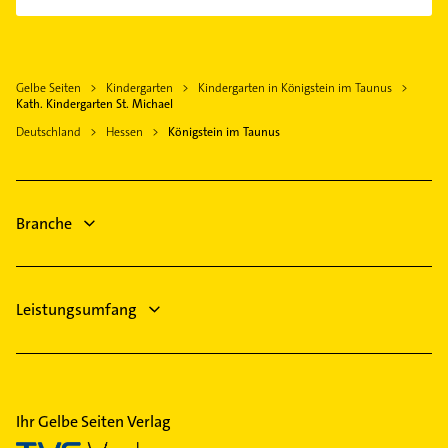
Oberursel (Taunus)
Immobilien
Sanitärinstallation
Eppstein
Immobilienmakler
Putzfrau
Kriftel
Rechtsanwalt
Gebäudereinigung
Gelbe Seiten
Kindergarten
Kindergarten in Königstein im Taunus
Hofheim am Taunus
Kath. Kindergarten St. Michael
Gartenbau & Landschaftsbau
Hattersheim am Main
Deutschland
Hessen
Königstein im Taunus
Hausarzt
Bad Homburg v. d. Höhe
Allgemeinarzt
Arzt
Branche
Leistungsumfang
Ihr Gelbe Seiten Verlag