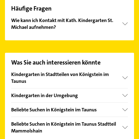
Häufige Fragen
Wie kann ich Kontakt mit Kath. Kindergarten St.
Michael aufnehmen?
Es ist sehr einfach Kontakt mit Kath. Kindergarten
St. Michael aufzunehmen. Einfach die passenden
Kontaktmöglichkeiten wie Adresse oder Mail in
unserem Kontaktdaten-Bereich auswählen. Hier
Was Sie auch interessieren könnte
finden Sie alle
Kontaktdaten
.
Kindergarten in Stadtteilen von Königstein im
Taunus
Falkenstein
Kindergarten in der Umgebung
Kronberg im Taunus
Beliebte Suchen in Königstein im Taunus
Bad Soden am Taunus
Bauunternehmen
Kelkheim (Taunus)
Beliebte Suchen in Königstein im Taunus Stadtteil
Klempner
Mammolshain
Eschborn Taunus
Gasinstallateur