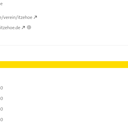
oe
/verein/itzehoe
itzehoe.de
i
00
00
00
00