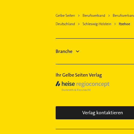
Immobilienmakler
Phoniatrie
Gelbe Seiten
Berufsverband
Berufsverband
Logopädie
Deutschland
Schleswig-Holstein
Itzehoe
Elektroinstallation
Elektriker
Elektro Reparatur
Gartenbau & Landschaftsbau
Branche
Putzfrau
Gebäudereinigung
Ihr Gelbe Seiten Verlag
Verlag kontaktieren