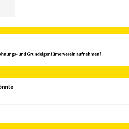
 Wohnungs- und Grundeigentümerverein aufnehmen?
aus-, Wohnungs- und Grundeigentümerverein aufzunehmen. Einfac
der Mail in unserem Kontaktdaten-Bereich auswählen. Hier finden
könnte