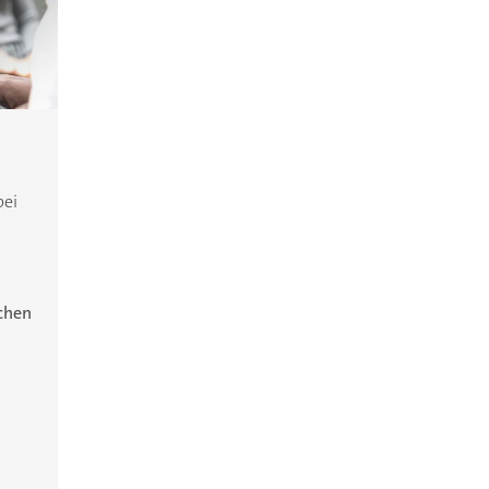
bei
ichen