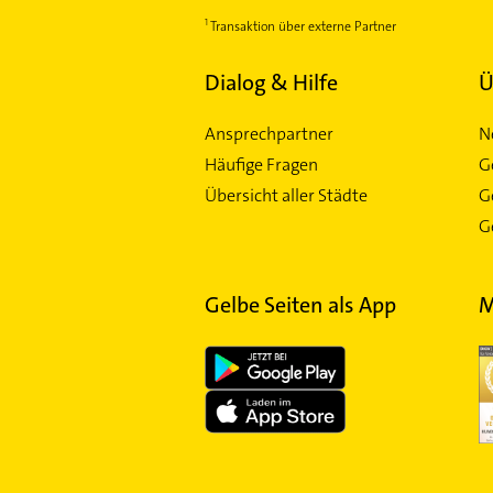
Transaktion über externe Partner
Dialog & Hilfe
Ü
Ansprechpartner
N
Häufige Fragen
G
Übersicht aller Städte
G
Ge
Gelbe Seiten als App
M