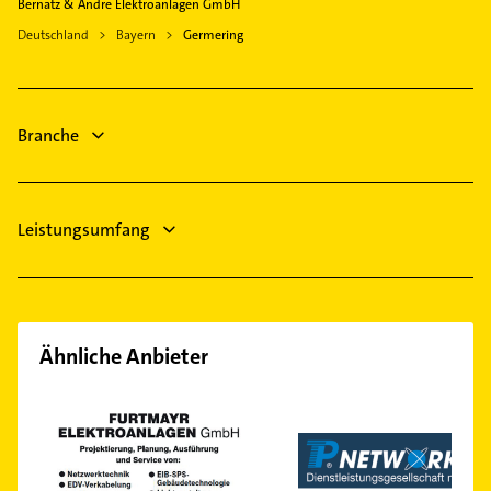
Emmering Kreis Fürstenfeldbruck
Bernatz & Andre Elektroanlagen GmbH
Immobilienmakler
Olching
Deutschland
Bayern
Germering
Rechtsanwalt
Fürstenfeldbruck
Bauunternehmen
Gauting
Dachdecker
Neuried Kreis München
Branche
Steuerberater
Bestatter
Leistungsumfang
Ähnliche Anbieter