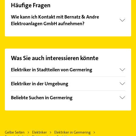
Häufige Fragen
Wie kann ich Kontakt mit Bernatz & Andre
Elektroanlagen GmbH aufnehmen?
Es ist sehr einfach Kontakt mit Bernatz & Andre
Elektroanlagen GmbH aufzunehmen. Einfach die
passenden Kontaktmöglichkeiten wie Adresse oder
Mail in unserem Kontaktdaten-Bereich auswählen.
Was Sie auch interessieren könnte
Hier finden Sie alle
Kontaktdaten
.
Elektriker in Stadtteilen von Germering
Unterpfaffenhofen
Elektriker in der Umgebung
Puchheim Oberbayern
Beliebte Suchen in Germering
Gilching
Klempner
Gräfelfing
Gasinstallateur
Gröbenzell
Sanitärinstallation
Krailling
Gelbe Seiten
Elektriker
Elektriker in Germering
Immobilien