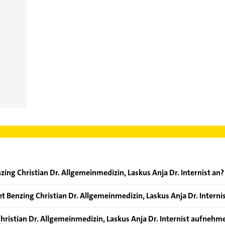
ing Christian Dr. Allgemeinmedizin, Laskus Anja Dr. Internist an?
oten: Blutdruckmessung, EKG, schmerztherapie, Vorsorge und Bel
 Benzing Christian Dr. Allgemeinmedizin, Laskus Anja Dr. Interni
 Ultraschall, gutachten und Check-Up.
hristian Dr. Allgemeinmedizin, Laskus Anja Dr. Internist aufnehm