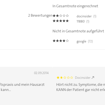
In Gesamtnote eingerechnet
2 Bewertungen
docinsider
(1)
1.8000001
11880
(1)
5.0
Nicht in Gesamtnote aufgeführt
google
(72)
3.7
02.09.2014
Docinsider
1.8000001
ftspraxis und mein Hausarzt
Hört nicht zu. Symptome, die ni
 kann...
KANN der Patient gar nicht erleb