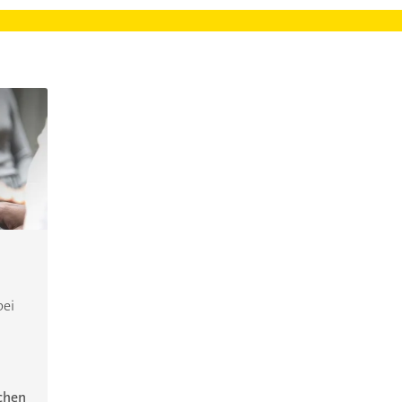
bei
ichen