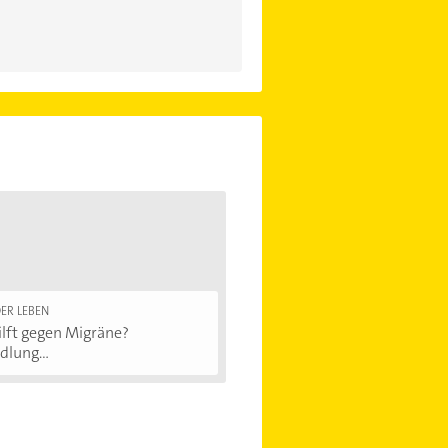
ER LEBEN
lft gegen Migräne?
lung...