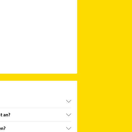
astungs-EKG.
st an?
en?