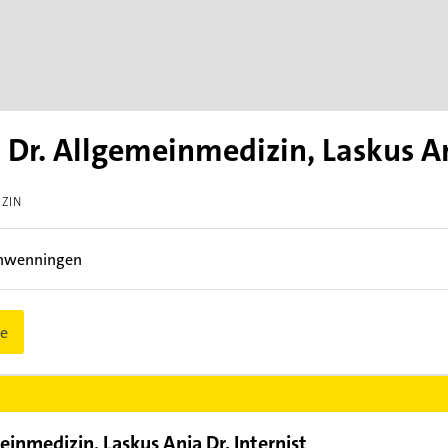
 Dr. Allgemeinmedizin, Laskus Anj
IZIN
chwenningen
e
einmedizin, Laskus Anja Dr. Internist