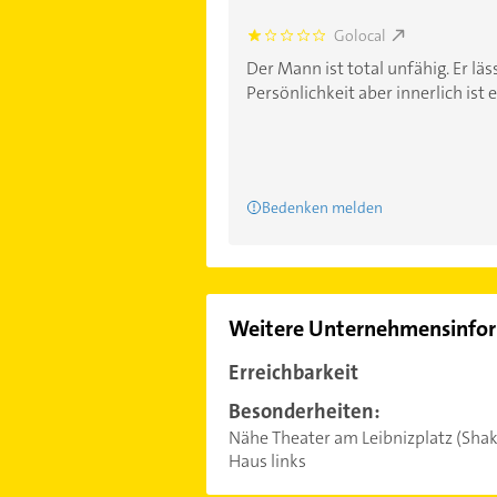
Golocal
1.0
Der Mann ist total unfähig. Er lä
Persönlichkeit aber innerlich ist er
Bedenken melden
Weitere Unternehmensinfo
Erreichbarkeit
Besonderheiten:
Nähe Theater am Leibnizplatz (Shak
Haus links