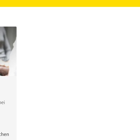
bei
ichen