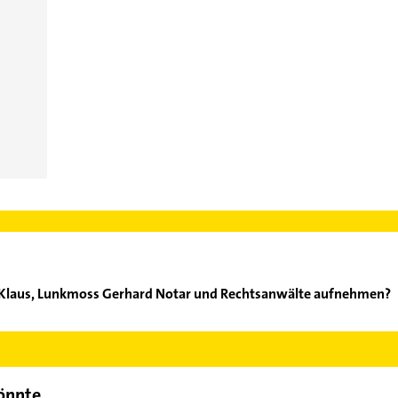
x Klaus, Lunkmoss Gerhard Notar und Rechtsanwälte aufnehmen?
ust-Lux Klaus, Lunkmoss Gerhard Notar und Rechtsanwälte aufzune
der Mail in unserem Kontaktdaten-Bereich auswählen. Hier finden
könnte