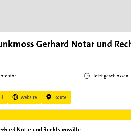
Lunkmoss Gerhard Notar und Rec
ntentor
Jetzt geschlossen
il
Website
Route
erhard Notar und Rechtsanwälte