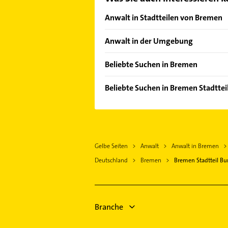
Anwalt in Stadtteilen von Bremen
Alte Neustadt
Anwalt in der Umgebung
Altstadt
Stuhr
Bürgerpark
Beliebte Suchen in Bremen
Weyhe bei Bremen
Bürgerweide/Barkhof
Heizung & Sanitär
Lilienthal
Beliebte Suchen in Bremen Stadttei
Bahnhofsvorstadt
Lüftungsanlagen
Delmenhorst
Maler
Barkhof
Heizungsbauer
Ritterhude
Hausarzt
Blumenthal
Heizungsfirmen
Oyten
Allgemeinarzt
Borgfeld
Rohrreinigung
Lemwerder
Gelbe Seiten
Anwalt
Anwalt in Bremen
Arzt
Burgdamm
Bestatter
Achim bei Bremen
Deutschland
Bremen
Bremen Stadtteil Bu
Physikalische Therapie
Fähr-Lobbendorf
Kanalreinigung
Syke
Physiotherapie
Fesenfeld
Ärztehaus
Ganderkesee
Krankengymnastik
Findorff-Bürgerweide
Hausarzt
Immobilien
Branche
Gartenstadt Vahr
Allgemeinarzt
Immobilienmakler
Gete