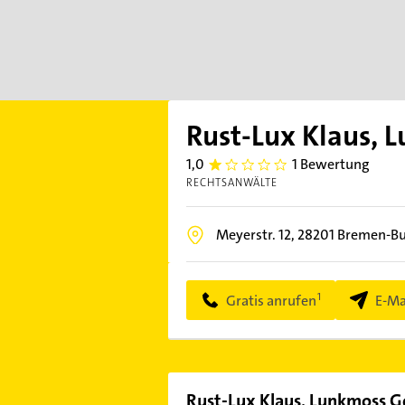
Rust-Lux Klaus, 
1,0
1 Bewertung
1.0
RECHTSANWÄLTE
Meyerstr. 12,
28201
Bremen-Bu
Gratis anrufen
E-Ma
Rust-Lux Klaus, Lunkmoss G