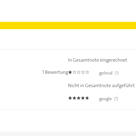
In Gesamtnote eingerechnet
1 Bewertung
golocal
(1)
1.0
Nicht in Gesamtnote aufgeführt
google
(7)
4.7000003