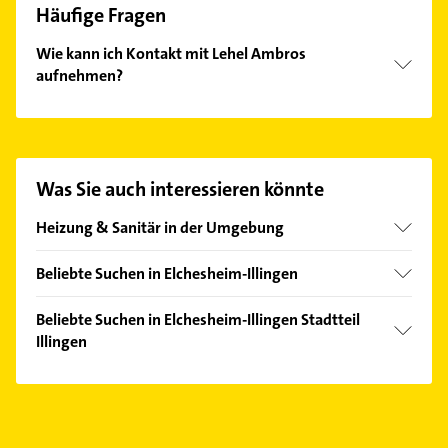
Häufige Fragen
Wie kann ich Kontakt mit Lehel Ambros
aufnehmen?
Es ist sehr einfach Kontakt mit Lehel Ambros
aufzunehmen. Einfach die passenden
Kontaktmöglichkeiten wie Adresse oder Mail in
unserem Kontaktdaten-Bereich auswählen. Hier
Was Sie auch interessieren könnte
finden Sie alle
Kontaktdaten
.
Heizung & Sanitär in der Umgebung
Durmersheim
Beliebte Suchen in Elchesheim-Illingen
Rheinstetten
Fensterbauer
Rastatt
Beliebte Suchen in Elchesheim-Illingen Stadtteil
Fenster
Illingen
Muggensturm
Immobilien
Hagenbach Pfalz
Fensterbauer
Immobilienmakler
Wörth am Rhein
Fenster
Bauunternehmen
Kuppenheim
Bauunternehmen