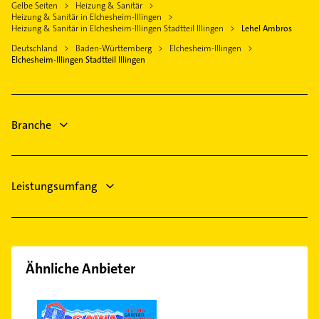
Elektroinstallation
Gelbe Seiten
Heizung & Sanitär
Ettlingen
Heizung & Sanitär in Elchesheim-Illingen
Elektriker
Karlsruhe
Heizung & Sanitär in Elchesheim-Illingen Stadtteil Illingen
Lehel Ambros
Elektro Reparatur
Gaggenau
Deutschland
Baden-Württemberg
Elchesheim-Illingen
Elchesheim-Illingen Stadtteil Illingen
Branche
Leistungsumfang
Ähnliche Anbieter