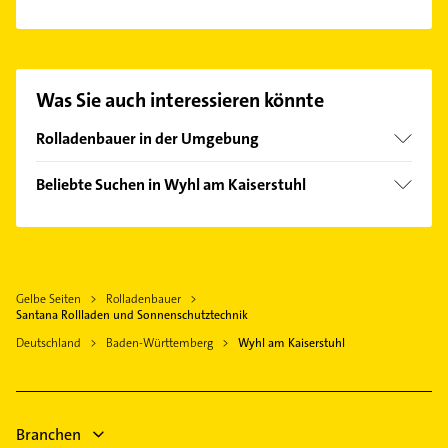
Es ist sehr einfach Kontakt mit Santana Rollladen
und Sonnenschutztechnik aufzunehmen. Einfach
die passenden Kontaktmöglichkeiten wie Adresse
oder Mail in unserem Kontaktdaten-Bereich
Was Sie auch interessieren könnte
auswählen. Hier finden Sie alle
Kontaktdaten
.
Rolladenbauer in der Umgebung
Breisach am Rhein
Beliebte Suchen in Wyhl am Kaiserstuhl
Freiburg im Breisgau
Maler
Bauunternehmen
Zahnarzt
Gelbe Seiten
Rolladenbauer
Santana Rollladen und Sonnenschutztechnik
Deutschland
Baden-Württemberg
Wyhl am Kaiserstuhl
Branchen