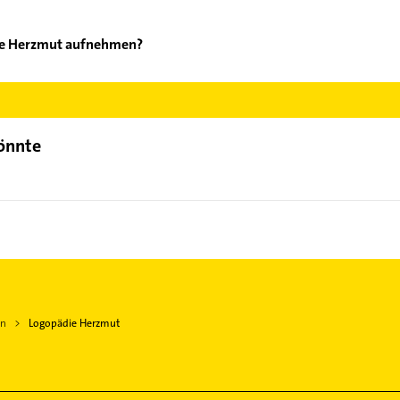
die Herzmut aufnehmen?
ogopädie Herzmut aufzunehmen. Einfach die passenden Kontaktmögl
ählen. Hier finden Sie alle
Kontaktdaten
.
könnte
en
Logopädie Herzmut