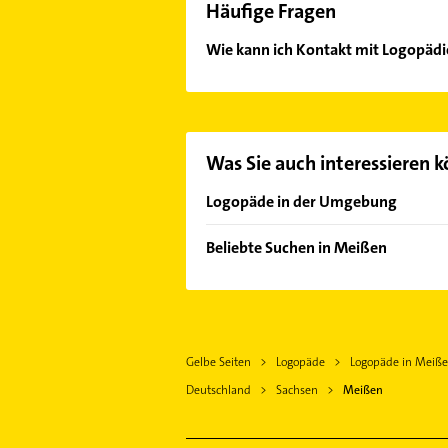
Häufige Fragen
Wie kann ich Kontakt mit Logopä
Es ist sehr einfach Kontakt mit L
unserem Kontaktdaten-Bereich ausw
Was Sie auch interessieren 
Logopäde in der Umgebung
Weinböhla
Beliebte Suchen in Meißen
Coswig
Physikalische Therapie
Großenhain
Physiotherapie
Radebeul
Krankengymnastik
Nossen
Gelbe Seiten
Logopäde
Logopäde in Meiß
Schreiner
Riesa
Deutschland
Sachsen
Meißen
Immobilien
Dresden
Immobilienmakler
Freital