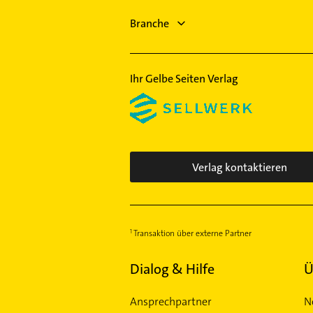
Kammerjäger
Döbeln
Rechtsanwalt
Branche
Freiberg
Maler
Bauunternehmen
Ihr Gelbe Seiten Verlag
Verlag kontaktieren
Transaktion über externe Partner
Dialog & Hilfe
Ü
Ansprechpartner
N