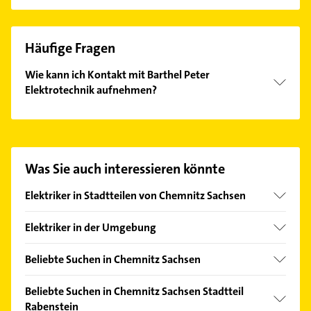
Häufige Fragen
Wie kann ich Kontakt mit Barthel Peter
Elektrotechnik aufnehmen?
Es ist sehr einfach Kontakt mit Barthel Peter
Elektrotechnik aufzunehmen. Einfach die passenden
Kontaktmöglichkeiten wie Adresse oder Mail in
unserem Kontaktdaten-Bereich auswählen. Hier
Was Sie auch interessieren könnte
finden Sie alle
Kontaktdaten
.
Elektriker in Stadtteilen von Chemnitz Sachsen
Adelsberg
Elektriker in der Umgebung
Altchemnitz
Limbach-Oberfrohna
Altendorf
Beliebte Suchen in Chemnitz Sachsen
Neukirchen /Erzgebirge
Bernsdorf
Klempner
Hohenstein-Ernstthal
Beliebte Suchen in Chemnitz Sachsen Stadtteil
Einsiedel
Gasinstallateur
Rabenstein
Jahnsdorf /Erzgebirge