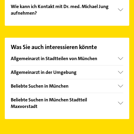
Wie kann ich Kontakt mit Dr. med. Michael Jung
aufnehmen?
Es ist sehr einfach Kontakt mit Dr. med. Michael
Jung aufzunehmen. Einfach die passenden
Kontaktmöglichkeiten wie Adresse oder Mail in
unserem Kontaktdaten-Bereich auswählen. Hier
Was Sie auch interessieren könnte
finden Sie alle
Kontaktdaten
.
Allgemeinarzt in Stadtteilen von München
Allach
Allgemeinarzt in der Umgebung
Altstadt
Unterhaching
Am Hart
Beliebte Suchen in München
Aschheim
Au
Heizung & Sanitär
Pullach im Isartal
Beliebte Suchen in München Stadtteil
Aubing
Lüftungsanlagen
Maxvorstadt
Gräfelfing
Berg am Laim
Heizungsbauer
Ismaning
Heizung & Sanitär
Bogenhausen
Heizungsfirmen
Ottobrunn
Physikalische Therapie
Fürstenried
Phoniatrie
Karlsfeld
Physiotherapie