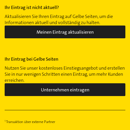
Obergiesing
Ihr Eintrag ist nicht aktuell?
Obermenzing
Aktualisieren Sie Ihren Eintrag auf Gelbe Seiten, um die
Obersendling
Informationen aktuell und vollständig zu halten.
Pasing
Meinen Eintrag aktualisieren
Perlach
Ramersdorf
Schwabing
Ihr Eintrag bei Gelbe Seiten
Schwabing-West
Schwanthalerhöhe
Nutzen Sie unser kostenloses Einstiegsangebot und erstellen
Sie in nur wenigen Schritten einen Eintrag, um mehr Kunden
Sendling
erreichen.
Sendling-Westpark
Unternehmen eintragen
Solln
Thalkirchen
Trudering
Untergiesing
Transaktion über externe Partner