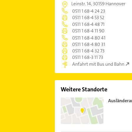
Leinstr. 14,
30159 Hannover
0511 1 68-4 24 23
0511 1 68-4 53 52
0511 1 68-4 48 71
0511 1 68-4 11 90
0511 1 68-4 80 41
0511 1 68-4 80 31
0511 1 68-4 32 73
0511 1 68-3 11 73
Anfahrt mit Bus und Bahn
Weitere Standorte
Ausländera