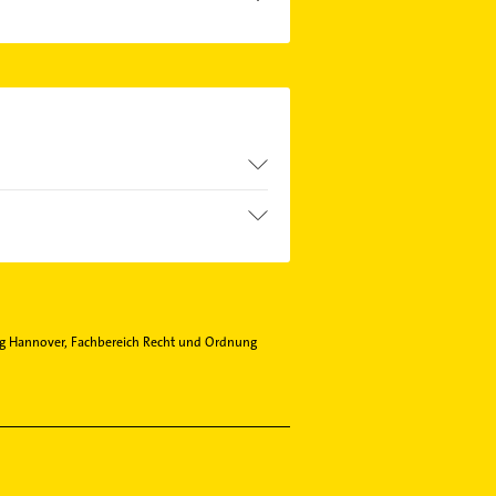
hmen. Einfach die passenden
 Sie alle
Kontaktdaten
.
g Hannover, Fachbereich Recht und Ordnung