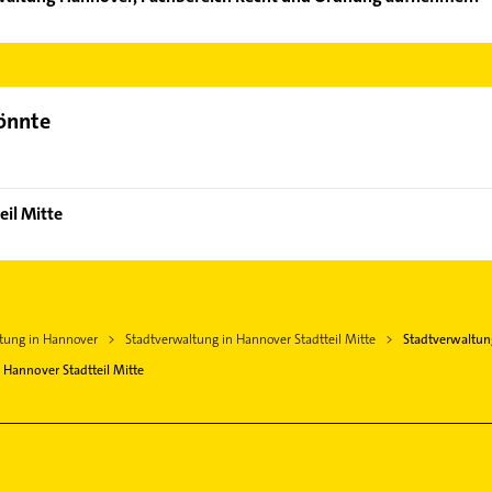
tadtverwaltung Hannover, Fachbereich Recht und Ordnung aufzune
der Mail in unserem Kontaktdaten-Bereich auswählen. Hier finden
könnte
eil Mitte
tung in Hannover
Stadtverwaltung in Hannover Stadtteil Mitte
Stadtverwaltun
Hannover Stadtteil Mitte