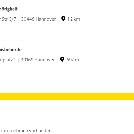
hörigkeit
Str. 5/7
30449 Hannover
1,2 km
nisbehörde
nplatz 1
30169 Hannover
692 m
s Unternehmen vorhanden.