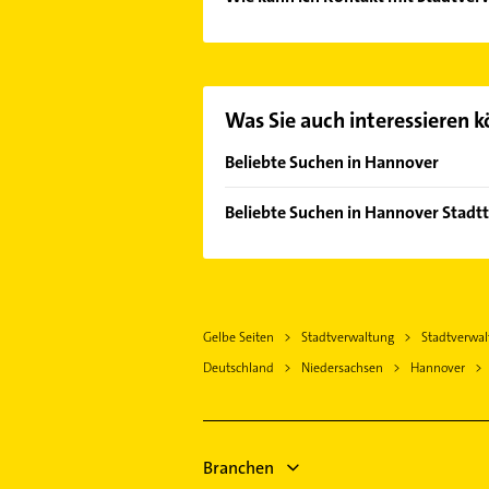
Es ist sehr einfach Kontakt mit S
Kontaktmöglichkeiten wie Adresse o
Was Sie auch interessieren 
Beliebte Suchen in Hannover
Schreiner
Beliebte Suchen in Hannover Stadtt
Physikalische Therapie
Elektroinstallation
Physiotherapie
Elektriker
Krankengymnastik
Elektro Reparatur
Phoniatrie
Gelbe Seiten
Stadtverwaltung
Stadtverwal
Rechtsanwalt
Logopädie
Deutschland
Niedersachsen
Hannover
Zahnarzt
Elektroinstallation
Bauunternehmen
Elektriker
Maler
Elektro Reparatur
Putzfrau
Branchen
Rechtsanwalt