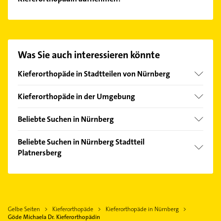
Es ist sehr einfach Kontakt mit Göde Michaela Dr.
Kieferorthopädin aufzunehmen. Einfach die
passenden Kontaktmöglichkeiten wie Adresse oder
Mail in unserem Kontaktdaten-Bereich auswählen.
Was Sie auch interessieren könnte
Hier finden Sie alle
Kontaktdaten
.
Kieferorthopäde in Stadtteilen von Nürnberg
Lorenz
Kieferorthopäde in der Umgebung
Steinbühl
Fürth Bayern
Beliebte Suchen in Nürnberg
Lauf an der Pegnitz
Kanalreinigung
Erlangen
Beliebte Suchen in Nürnberg Stadtteil
Gartenbau & Landschaftsbau
Platnersberg
Schwabach
Bestatter
Herzogenaurach
Ärztehaus
Ärztehaus
Forchheim Oberfranken
Hausarzt
Hausarzt
Arzt
Allgemeinarzt
Gelbe Seiten
Kieferorthopäde
Kieferorthopäde in Nürnberg
Rechtsanwalt
Göde Michaela Dr. Kieferorthopädin
Arzt