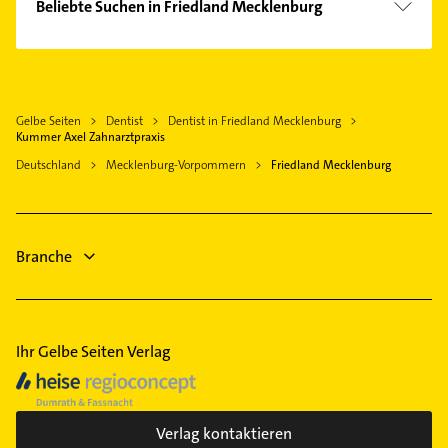
Beliebte Suchen in Friedland Mecklenburg
Anklam
Rechtsanwalt
Woldegk
Steuerberater
Burg Stargard
Klempner
Gelbe Seiten
Dentist
Dentist in Friedland Mecklenburg
Gasinstallateur
Kummer Axel Zahnarztpraxis
Sanitärinstallation
Deutschland
Mecklenburg-Vorpommern
Friedland Mecklenburg
Elektroinstallation
Elektriker
Elektro Reparatur
Branche
Phoniatrie
Logopädie
Ihr Gelbe Seiten Verlag
Verlag kontaktieren