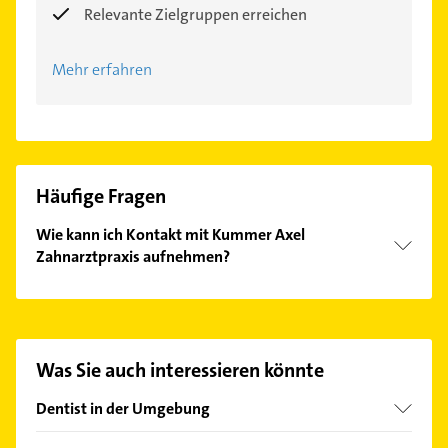
Relevante Zielgruppen erreichen
Mehr erfahren
Häufige Fragen
Wie kann ich Kontakt mit Kummer Axel
Zahnarztpraxis aufnehmen?
Es ist sehr einfach Kontakt mit Kummer Axel
Zahnarztpraxis aufzunehmen. Einfach die
passenden Kontaktmöglichkeiten wie Adresse oder
Mail in unserem Kontaktdaten-Bereich auswählen.
Was Sie auch interessieren könnte
Hier finden Sie alle
Kontaktdaten
.
Dentist in der Umgebung
Neubrandenburg