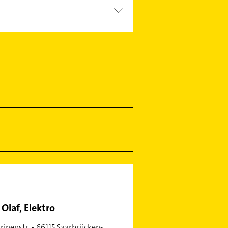
 Olaf, Elektro
rinenstr. • 66115 Saarbrücken-