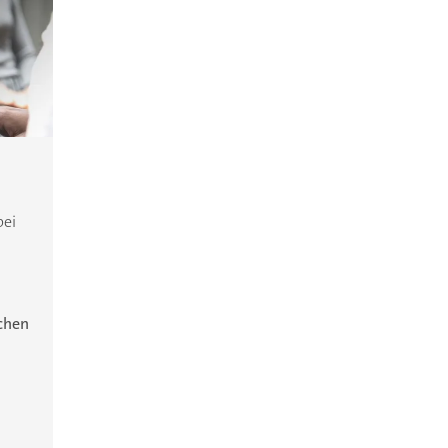
bei
ichen