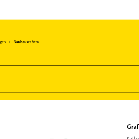
ngen
Nauhauser Vera
Graf
Katha