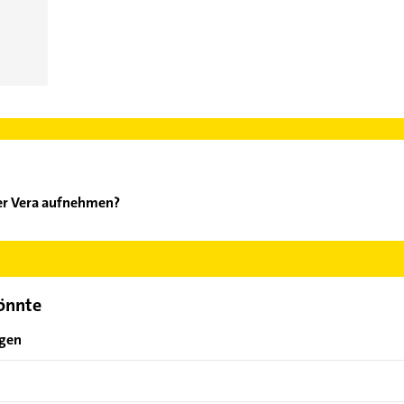
er Vera aufnehmen?
uhauser Vera aufzunehmen. Einfach die passenden Kontaktmöglichk
ählen. Hier finden Sie alle
Kontaktdaten
.
könnte
ngen