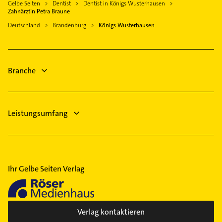
Gelbe Seiten
Dentist
Dentist in Königs Wusterhausen
Krankengymnastik
Heidesee
Zahnärztin Petra Braune
Heizung & Sanitär
Schönefeld
Deutschland
Brandenburg
Königs Wusterhausen
Lüftungsanlagen
Rangsdorf
Heizungsbauer
Blankenfelde-Mahlow
Heizungsfirmen
Zossen
Branche
Klempner
Sanitärinstallation
Leistungsumfang
Ihr Gelbe Seiten Verlag
Verlag kontaktieren