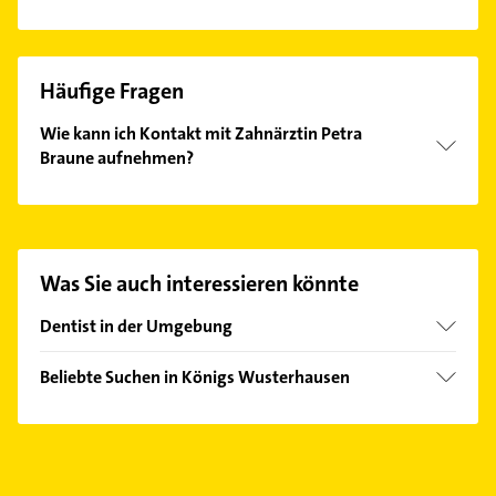
Häufige Fragen
Wie kann ich Kontakt mit Zahnärztin Petra
Braune aufnehmen?
Es ist sehr einfach Kontakt mit Zahnärztin Petra
Braune aufzunehmen. Einfach die passenden
Kontaktmöglichkeiten wie Adresse oder Mail in
unserem Kontaktdaten-Bereich auswählen. Hier
Was Sie auch interessieren könnte
finden Sie alle
Kontaktdaten
.
Dentist in der Umgebung
Wildau
Beliebte Suchen in Königs Wusterhausen
Zeuthen
Rechtsanwalt
Bestensee
Physikalische Therapie
Mittenwalde Mark
Physiotherapie
Eichwalde