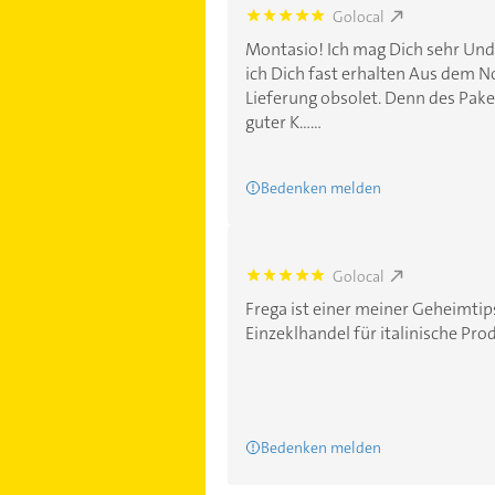
Golocal
5.0
Montasio! Ich mag Dich sehr Und k
ich Dich fast erhalten Aus dem N
Lieferung obsolet. Denn des Pake
guter K......
Bedenken melden
Golocal
5.0
Frega ist einer meiner Geheimtips
Einzeklhandel für italinische Prod
Bedenken melden