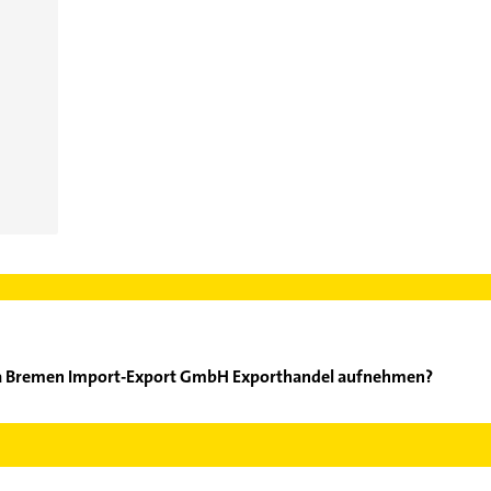
ega Bremen Import-Export GmbH Exporthandel aufnehmen?
.A. Frega Bremen Import-Export GmbH Exporthandel aufzunehmen. 
der Mail in unserem Kontaktdaten-Bereich auswählen. Hier finden