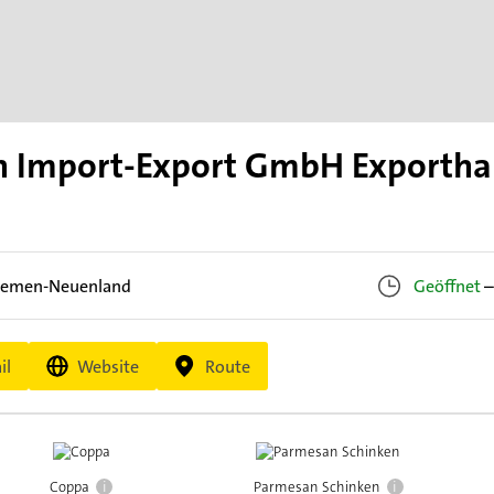
en Import-Export GmbH Exportha
remen-Neuenland
Geöffnet
–
il
Website
Route
i
i
Coppa
Parmesan Schinken