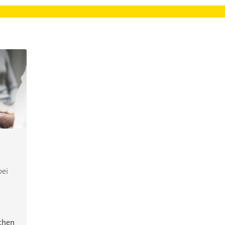
bei
ichen