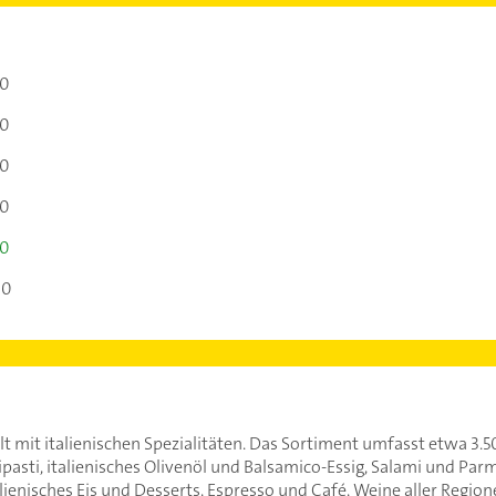
30
30
30
30
30
00
 mit italienischen Spezialitäten. Das Sortiment umfasst etwa 3.5
pasti, italienisches Olivenöl und Balsamico-Essig, Salami und Parm
alienisches Eis und Desserts, Espresso und Café, Weine aller Regio