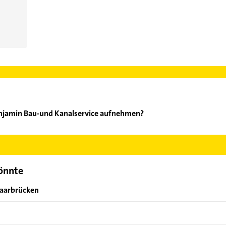
enjamin Bau-und Kanalservice aufnehmen?
eerd Benjamin Bau-und Kanalservice aufzunehmen. Einfach die pas
ktdaten-Bereich auswählen. Hier finden Sie alle
Kontaktdaten
.
könnte
Saarbrücken