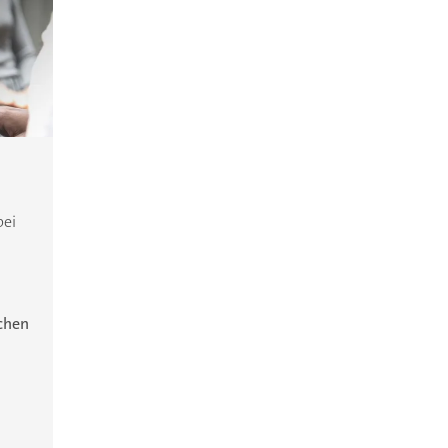
bei
ichen