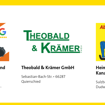
und
Theobald & Krämer GmbH
Heim
Kana
Sebastian-Bach-Str. • 66287
Quierschied
Sulzb
-
Dudw