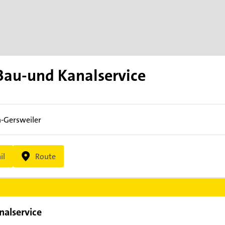
Bau-und Kanalservice
-Gersweiler
il
Route
alservice