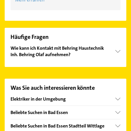
Häufige Fragen
Wie kann ich Kontakt mit Behring Haustechnik
Inh. Behring Olaf aufnehmen?
Es ist sehr einfach Kontakt mit Behring Haustechnik
Inh. Behring Olaf aufzunehmen. Einfach die
passenden Kontaktmöglichkeiten wie Adresse oder
Mail in unserem Kontaktdaten-Bereich auswählen.
Was Sie auch interessieren könnte
Hier finden Sie alle
Kontaktdaten
.
Elektriker in der Umgebung
Bohmte
Beliebte Suchen in Bad Essen
Stemwede
Klempner
Preußisch Oldendorf
Beliebte Suchen in Bad Essen Stadtteil Wittlage