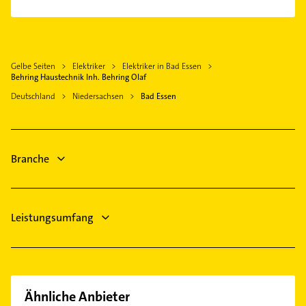
Gasinstallateur
Rödinghausen
Heizung & Sanitär
Sanitärinstallation
Melle
Lüftungsanlagen
Rechtsanwalt
Lübbecke
Heizungsbauer
Schreiner
Espelkamp
Gelbe Seiten
Elektriker
Elektriker in Bad Essen
Heizungsfirmen
Fensterbauer
Behring Haustechnik Inh. Behring Olaf
Bünde
Fensterbauer
Fenster
Deutschland
Niedersachsen
Bad Essen
Rahden Westfalen
Fenster
Maler
Hüllhorst
Steuerberater
Immobilien
Bauunternehmen
Immobilienmakler
Branche
Leistungsumfang
Ähnliche Anbieter