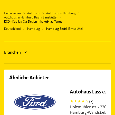
Kanalreinigung
Pinneberg
Bezirk Wandsbek
Fensterbauer
Norderstedt
Gelbe Seiten
Autohaus
Autohaus in Hamburg
Fenster
Appen Kreis Pinneberg
Autohaus in Hamburg Bezirk Eimsbüttel
Ärztehaus
KCD - Kubilay Car Design Inh. Kubilay Topuz
Quickborn Kreis Pinneberg
Hausarzt
Deutschland
Hamburg
Hamburg Bezirk Eimsbüttel
Wedel
Allgemeinarzt
Tornesch
Arzt
Moorrege
Elektroinstallation
Branchen
Elektriker
Ähnliche Anbieter
Autohaus Lass e.K.
(7)
4
Holzmühlenstr. • 22041
Hamburg-Wandsbek