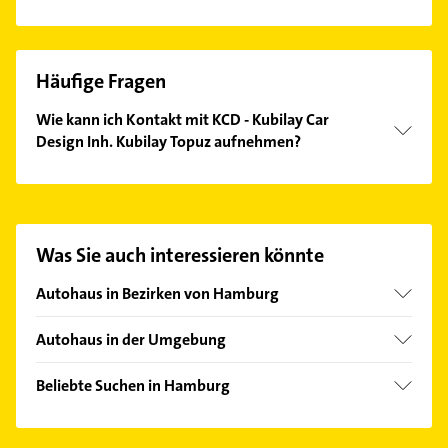
Häufige Fragen
Wie kann ich Kontakt mit KCD - Kubilay Car
Design Inh. Kubilay Topuz aufnehmen?
Es ist sehr einfach Kontakt mit KCD - Kubilay Car
Design Inh. Kubilay Topuz aufzunehmen. Einfach die
passenden Kontaktmöglichkeiten wie Adresse oder
Mail in unserem Kontaktdaten-Bereich auswählen.
Was Sie auch interessieren könnte
Hier finden Sie alle
Kontaktdaten
.
Autohaus in Bezirken von Hamburg
Bezirk Altona
Autohaus in der Umgebung
Bezirk Bergedorf
Halstenbek Holstein
Bezirk Hamburg-Mitte
Beliebte Suchen in Hamburg
Schenefeld
Bezirk Hamburg-Nord
Schreiner
Rellingen
Bezirk Harburg